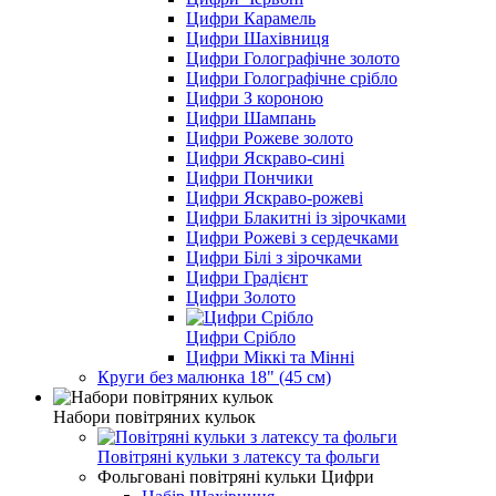
Цифри Карамель
Цифри Шахівниця
Цифри Голографічне золото
Цифри Голографічне срібло
Цифри З короною
Цифри Шампань
Цифри Рожеве золото
Цифри Яскраво-сині
Цифри Пончики
Цифри Яскраво-рожеві
Цифри Блакитні із зірочками
Цифри Рожеві з сердечками
Цифри Білі з зірочками
Цифри Градієнт
Цифри Золото
Цифри Срібло
Цифри Міккі та Мінні
Круги без малюнка 18" (45 см)
Набори повітряних кульок
Повітряні кульки з латексу та фольги
Фольговані повітряні кульки Цифри