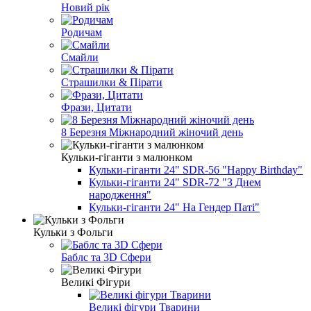
Новий рік
Родичам
Смайли
Страшилки & Пірати
Фрази, Цитати
8 Березня Міжнародний жіночий день
Кульки-гіганти з малюнком
Кульки-гіганти 24" SDR-56 "Happy Birthday"
Кульки-гіганти 24" SDR-72 "З Днем
народження"
Кульки-гіганти 24" На Гендер Паті"
Кульки з Фольги
Баблс та 3D Сфери
Великі Фігури
Великі фігури Тварини