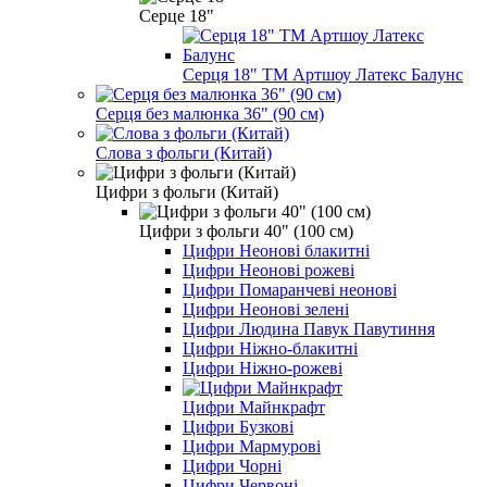
Серце 18"
Серця 18" ТМ Артшоу Латекс Балунс
Серця без малюнка 36" (90 см)
Слова з фольги (Китай)
Цифри з фольги (Китай)
Цифри з фольги 40" (100 см)
Цифри Неонові блакитні
Цифри Неонові рожеві
Цифри Помаранчеві неонові
Цифри Неонові зелені
Цифри Людина Павук Павутиння
Цифри Ніжно-блакитні
Цифри Ніжно-рожеві
Цифри Майнкрафт
Цифри Бузкові
Цифри Мармурові
Цифри Чорні
Цифри Червоні