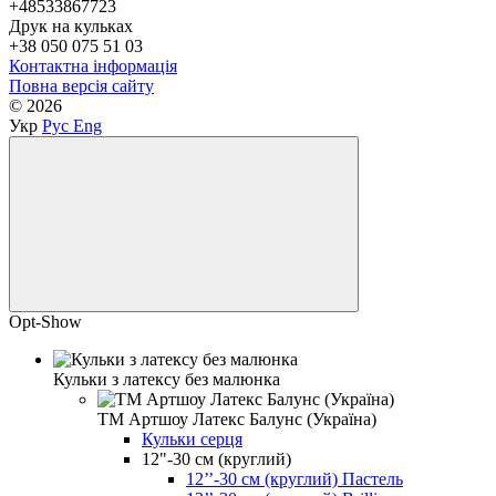
+48533867723
Друк на кульках
+38 050 075 51 03
Контактна інформація
Повна версія сайту
© 2026
Укр
Рус
Eng
Opt-Show
Кульки з латексу без малюнка
ТМ Артшоу Латекс Балунс (Україна)
Кульки серця
12"-30 см (круглий)
12’’-30 см (круглий) Пастель