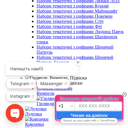
Набори тематичні з цифрами Ляльки ЛОЛ
Набори тематичні з цифрами Куромі
Набори тематичні з цифрами Майнкрафт
Набори тематичні з цифрами Покемон
Набори тематичні з цифрами Стіч
Набори тематичні з цифрами Феї
Набори тематичні з цифрами Людина Павук
Набори тематичні з цифрами Шахівниця,
гонки
Набори тематичні з цифрами Щенячий
Патруль
Набори тематичні з цифрами Щенячий
Патруль Еверест
Атрибути для свята
Гірлянди, Вимпели, Підвіски
Підвіска паперова
Вимпели
Гірлянди
Дудочки
Ковпачки