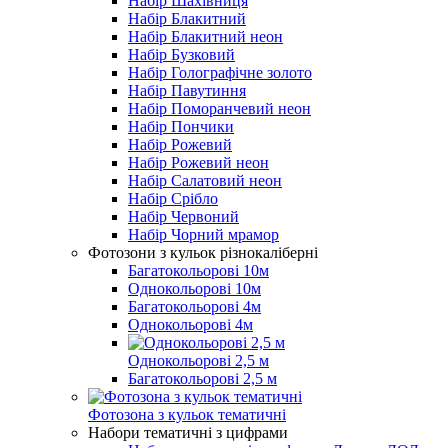
Набір Шахівниця
Набір Блакитний
Набір Блакитний неон
Набір Бузковий
Набір Голографічне золото
Набір Павутиння
Набір Поморанчевий неон
Набір Пончики
Набір Рожевий
Набір Рожевий неон
Набір Салатовий неон
Набір Срібло
Набір Червоний
Набір Чорний мрамор
Фотозони з кульок різнокаліберні
Багатокольорові 10м
Однокольорові 10м
Багатокольорові 4м
Однокольорові 4м
Однокольорові 2,5 м
Багатокольорові 2,5 м
Фотозона з кульок тематичні
Набори тематичні з цифрами