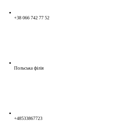
+38 066 742 77 52
Польська філія
+48533867723