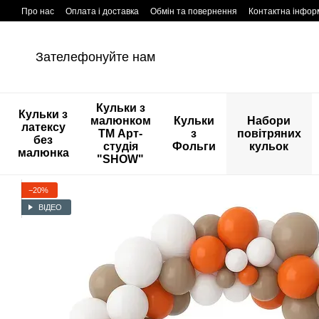
Перейти к основному контенту
Про нас
Оплата і доставка
Обмін та повернення
Контактна інфор
Зателефонуйте нам
Кульки з
Кульки з
малюнком
Кульки
Набори
латексу
ТМ Арт-
з
повітряних
без
студія
Фольги
кульок
малюнка
"SHOW"
−20%
ВІДЕО