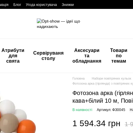
мація
Блог
Угода користувача
Знижки
Атрибути
Аксесуари
Товари
Сервіруваня
для
та
по
столу
свята
обладнання
темам
Головна
Набори повітряних кульок
Фотозона арка (гірлянда) з повітряних 
Фотозона арка (гірля
кава+білий 10 м, Пов
В наявності
Артикул: ФЗ0045
Н
1 594.34 грн
1 