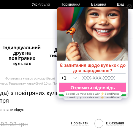
Порівняння
Укр
Рус
Eng
Бажання
Вхід
Мій кошик
🚨🚨🚨
Індивідуальний
Дитяче
Розпродаж
друк на
тимчасове
Кульки з
повітряних
тату
друком😀
кульках
🎈
Фотозони з кульок різнокаліберні
Багатокольорові 10м
кульок Терракота+ кава+білий 10 м, Повітря
нда) з повітряних кульок Терракота+
ітря
аписати відгук
992.92 грн
Порівняти
В бажання