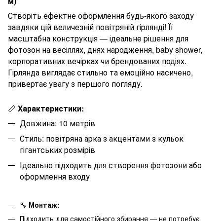
м)
Створіть ефектне оформлення будь-якого заходу
завдяки цій величезній повітряній гірлянді! Її
масштабна конструкція — ідеальне рішення для
фотозон на весіллях, днях народження, baby shower,
корпоративних вечірках чи брендованих подіях.
Гірлянда виглядає стильно та емоційно насичено,
привертає увагу з першого погляду.
📏
Характеристики:
Довжина: 10 метрів
Стиль: повітряна арка з акцентами з кульок
гігантських розмірів
Ідеально підходить для створення фотозони або
оформлення входу
🔧
Монтаж:
Підходить для самостійного збирання — не потребує