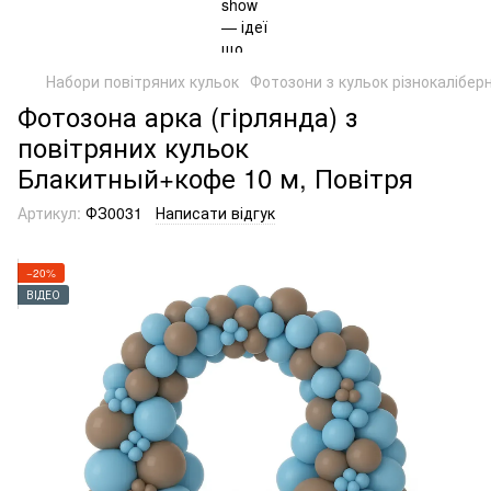
Набори повітряних кульок
Фотозони з кульок різнокаліберн
Фотозона арка (гірлянда) з
повітряних кульок
Блакитный+кофе 10 м, Повітря
Артикул:
ФЗ0031
Написати відгук
−20%
ВІДЕО