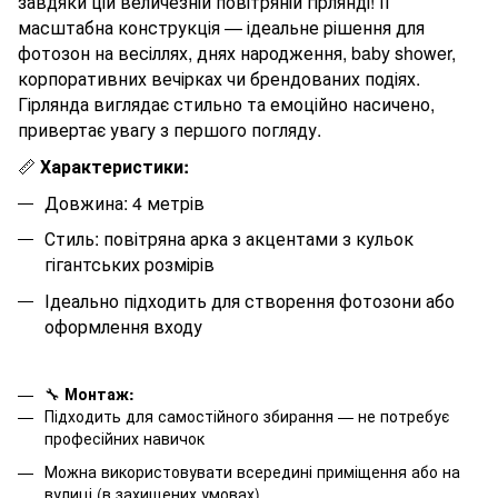
завдяки цій величезній повітряній гірлянді! Її
масштабна конструкція — ідеальне рішення для
фотозон на весіллях, днях народження, baby shower,
корпоративних вечірках чи брендованих подіях.
Гірлянда виглядає стильно та емоційно насичено,
привертає увагу з першого погляду.
📏
Характеристики:
Довжина:
4
метрів
Стиль: повітряна арка з акцентами з кульок
гігантських розмірів
Ідеально підходить для створення фотозони або
оформлення входу
🔧
Монтаж:
Підходить для самостійного збирання — не потребує
професійних навичок
Можна використовувати всередині приміщення або на
вулиці (в захищених умовах)