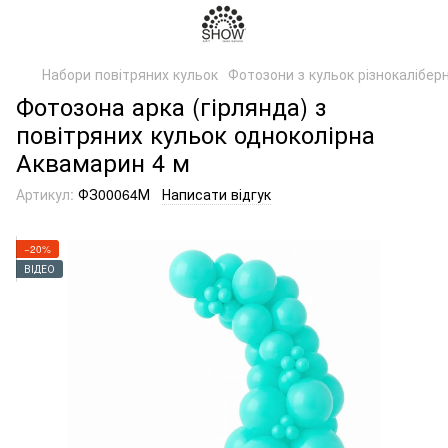
Набори повітряних кульок
Фотозони з кульок різнокаліберн
Фотозона арка (гірлянда) з
повітряних кульок одноколірна
Аквамарин 4 м
Артикул:
ФЗ00064М
Написати відгук
−20%
ВІДЕО