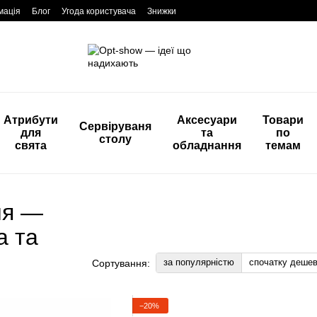
мація
Блог
Угода користувача
Знижки
Атрибути
Аксесуари
Товари
Сервіруваня
для
та
по
столу
свята
обладнання
темам
ня —
а та
за популярністю
спочатку деше
Сортування:
−20%