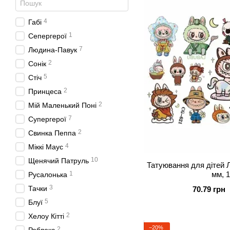
4
Габі
1
Сепергерої
7
Людина-Павук
2
Сонік
5
Стіч
2
Принцеса
2
Мій Маленький Поні
7
Супергерої
2
Свинка Пеппа
4
Міккі Маус
10
Щенячий Патруль
Татуювання для дітей Л
мм, 1
1
Русалонька
3
Тачки
70.79 грн
5
Блуї
2
Хелоу Кітті
−20%
2