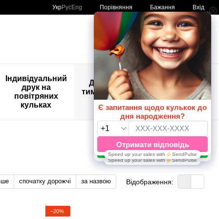
Порівняння
Укр
Рус
Eng
Бажання
Вхід
Мій кошик
🚨🚨🚨
Індивідуальний
Дитяче
Розпродаж
друк на
тимчасове
Кульки з
повітряних
тату
друком😀
кульках
🎈
вше
спочатку дорожчі
за назвою
Відображення:
−20%