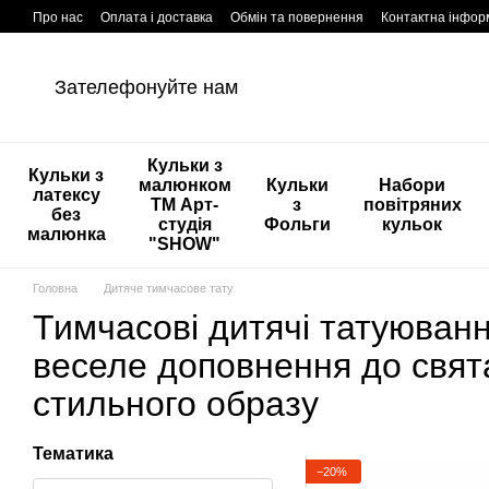
Перейти к основному контенту
Про нас
Оплата і доставка
Обмін та повернення
Контактна інфор
Зателефонуйте нам
Кульки з
Кульки з
малюнком
Кульки
Набори
латексу
ТМ Арт-
з
повітряних
без
студія
Фольги
кульок
малюнка
"SHOW"
Головна
Дитяче тимчасове тату
Тимчасові дитячі татуюван
веселе доповнення до свят
стильного образу
Тематика
−20%