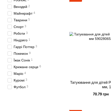
Роблокс
2
Венздей
4
Майнкрафт
5
Тварини
3
Спорт
3
Роботи
1
Ніндзяго
3
Гаррі Поттер
9
Покемон
1
Їжак Сонік
6
Крижане серце
4
Маріо
3
Куромі
Татуювання для дітей Р
3
мм, 1
Футбол
70.79 грн