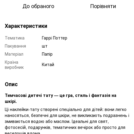
До обраного
Порівняти
Характеристики
Тематика
Гаррі Поттер
Пакування
шт
Матеріал
Папір
Країна
Китай
виробник
Опис
Тимчасові дитячі тату — це гра, стиль і фантазія на
шкірі.
Ці наклейки-тату створені спеціально для дітей: вони легко
наносяться, безпечні для шкіри, не викликають подразнень і
змиваються водою або маслом. Ідеальні для свят,
фотосесій, подарунків, тематичних вечірок або просто для
веселощів вдома.