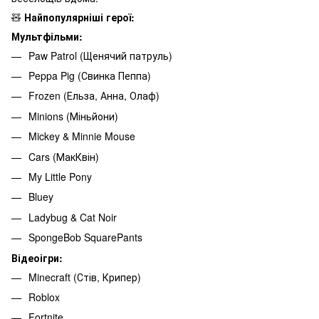
🧸
Найпопулярніші герої:
Мультфільми:
Paw Patrol (Щенячий патруль)
Peppa Pig (Свинка Пеппа)
Frozen (Ельза, Анна, Олаф)
Minions (Міньйони)
Mickey & Minnie Mouse
Cars (МакКвін)
My Little Pony
Bluey
Ladybug & Cat Noir
SpongeBob SquarePants
Відеоігри:
Minecraft (Стів, Крипер)
Roblox
Fortnite