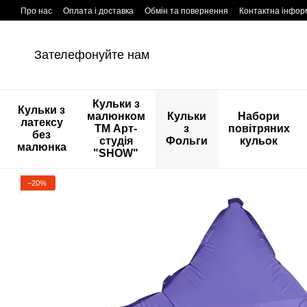
Перейти к основному контенту
Про нас
Оплата і доставка
Обмін та повернення
Контактна інфор
Зателефонуйте нам
Кульки з
Кульки з
малюнком
Кульки
Набори
латексу
ТМ Арт-
з
повітряних
без
студія
Фольги
кульок
малюнка
"SHOW"
−20%