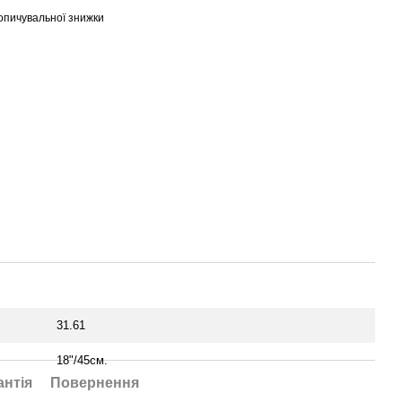
опичувальної знижки
31.61
18"/45см.
антія
Повернення