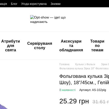
мація
Блог
Угода користувача
Знижки
Атрибути
Аксесуари
Товари
Сервіруваня
для
та
по
столу
свята
обладнання
темам
Головна
Кульки з Фольги
Зірки 
Фольгована кулька Зірка 18" Фіолетова (
Фольгована кулька Зір
Шоу), 18"/45см., Гелі
В наявності
Артикул: AS-102plg
25.29 грн
31.61 