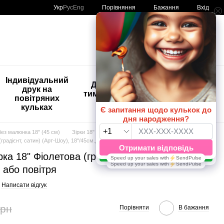
Порівняння
Укр
Рус
Eng
Бажання
Вхід
Мій кошик
🚨🚨🚨
Індивідуальний
Дитяче
Розпродаж
друк на
тимчасове
Кульки з
повітряних
тату
друком😀
кульках
🎈
без малюнка 18" (45 см)
Зірки 18"
Зірки 18" ТМ Артшоу Латекс Балунс
градієнт, сатин) (Арт-Шоу), 18"/45см., Гелій або повітря
ка 18" Фіолетова (градієнт, сатин) (Арт-
й або повітря
Написати відгук
грн
Порівняти
В бажання