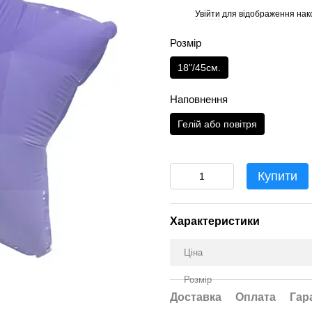
Увійти
для відображення нак
%
Розмір
18"/45см.
Наповнення
Гелій або повітря
Купити
Характеристики
Ціна
Розмір
Доставка
Оплата
Гар