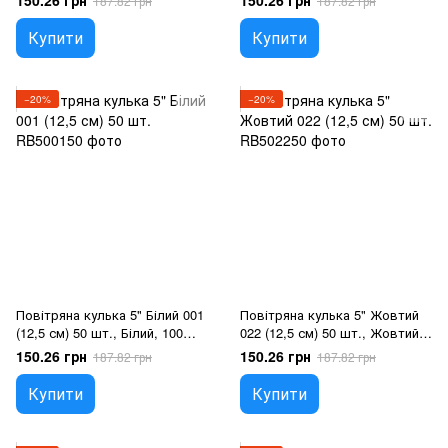
150.26 грн
150.26 грн
187.82 грн
187.82 грн
5"/12.5см, Блакитний, Гелій
Жовтий, Гелій або повітря
або повітря
Купити
Купити
−20%
−20%
Повітряна кулька 5" Білий 001
Повітряна кулька 5" Жовтий
(12,5 см) 50 шт., Білий, 100
022 (12,5 см) 50 шт., Жовтий,
шт., 5"/12.5см, Білий, Гелій
100 шт., 5"/12.5см, Жовтий,
150.26 грн
150.26 грн
187.82 грн
187.82 грн
або повітря
Гелій або повітря
Купити
Купити