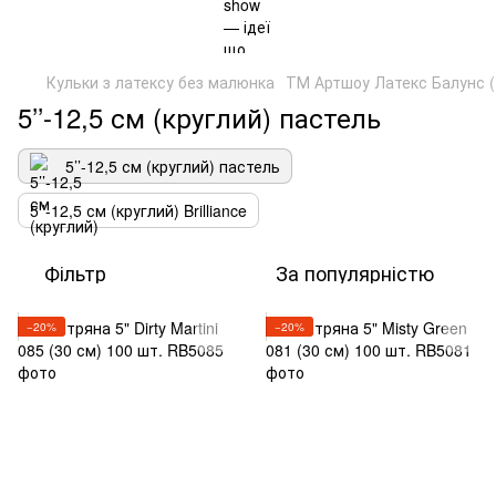
Кульки з латексу без малюнка
ТМ Артшоу Латекс Балунс (
5’’-12,5 см (круглий) пастель
5’’-12,5 см (круглий) пастель
5’’-12,5 см (круглий) Brilliance
Фільтр
За популярністю
−20%
−20%