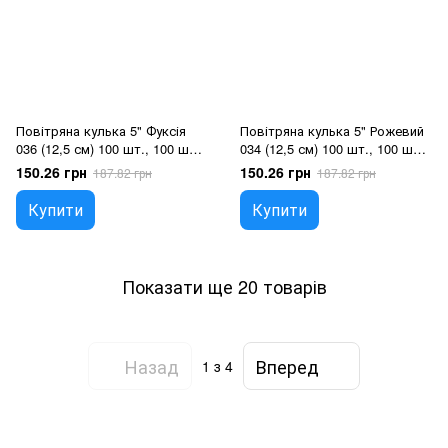
Повітряна кулька 5" Фуксія
Повітряна кулька 5" Рожевий
036 (12,5 см) 100 шт., 100 шт.,
034 (12,5 см) 100 шт., 100 шт.,
5"/12.5см, Фуксія, Гелій або
5"/12.5см, Рожевий, Гелій або
150.26 грн
150.26 грн
187.82 грн
187.82 грн
повітря
повітря
Купити
Купити
Показати ще 20 товарів
Назад
Вперед
1
з 4