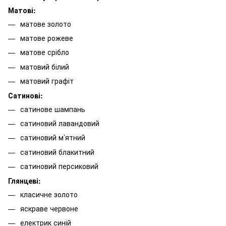
Матові:
матове золото
матове рожеве
матове срібло
матовий білий
матовий графіт
Сатинові:
сатинове шампань
сатиновий лавандовий
сатиновий м’ятний
сатиновий блакитний
сатиновий персиковий
Глянцеві:
класичне золото
яскраве червоне
електрик синій