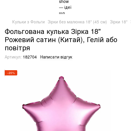
Кульки з Фольги
Зірки без малюнка 18" (45 см)
Зірки 18"
Фольгована кулька Зірка 18"
Рожевий сатин (Китай), Гелій або
повітря
Артикул:
182704
Написати відгук
−20%