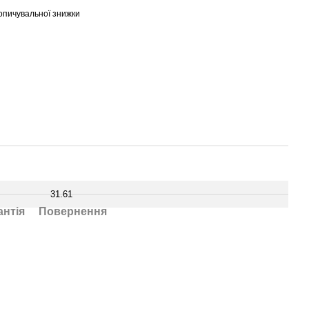
опичувальної знижки
31.61
антія
Повернення