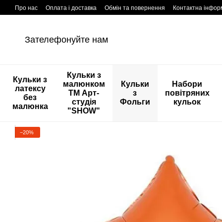
Перейти к основному контенту
Про нас
Оплата і доставка
Обмін та повернення
Контактна інфор
Зателефонуйте нам
Кульки з
Кульки з
малюнком
Кульки
Набори
латексу
ТМ Арт-
з
повітряних
без
студія
Фольги
кульок
малюнка
"SHOW"
−20%