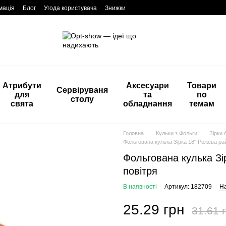
мація
Блог
Угода користувача
Знижки
Атрибути
Аксесуари
Товари
Сервіруваня
для
та
по
столу
свята
обладнання
темам
Головна
Кульки з Фольги
Зірки 
Фольгована кулька Зірка 18" Рожева рай
Фольгована кулька Зі
повітря
В наявності
Артикул: 182709
На
25.29 грн
31.61 