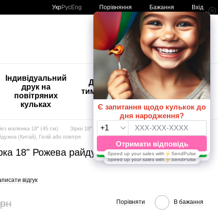
Порівняння
Укр
Рус
Eng
Бажання
Вхід
Мій кошик
🚨🚨🚨
Індивідуальний
Дитяче
Розпродаж
друк на
тимчасове
Кульки з
повітряних
тату
друком😀
кульках
🎈
без малюнка 18" (45 см)
Зірки 18"
Зірки 18" ТМ Артшоу Латекс Балунс
дужна (Китай), Гелій або повітря
рка 18" Рожева райдужна (Китай), Гелій або
писати відгук
грн
Порівняти
В бажання