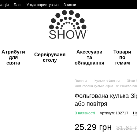
мація
Блог
Угода користувача
Знижки
Атрибути
Аксесуари
Товари
Сервіруваня
для
та
по
столу
свята
обладнання
темам
Головна
Кульки з Фольги
Зірки 
Фольгована кулька Зірка 18" Рожева пас
Фольгована кулька Зі
або повітря
В наявності
Артикул: 182717
На
25.29 грн
31.61 