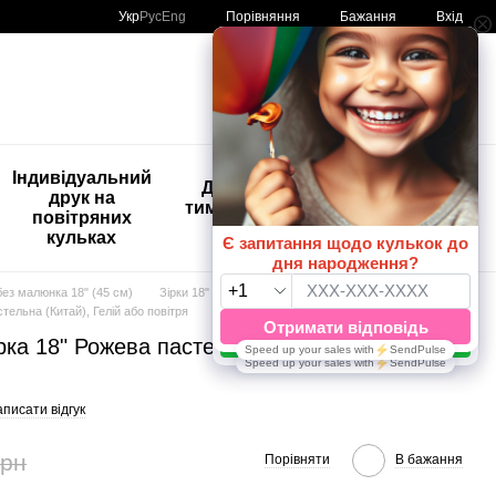
Порівняння
Укр
Рус
Eng
Бажання
Вхід
Мій кошик
🚨🚨🚨
Індивідуальний
Дитяче
Розпродаж
друк на
тимчасове
Кульки з
повітряних
тату
друком😀
кульках
🎈
без малюнка 18" (45 см)
Зірки 18"
Зірки 18" ТМ Артшоу Латекс Балунс
тельна (Китай), Гелій або повітря
рка 18" Рожева пастельна (Китай), Гелій
писати відгук
грн
Порівняти
В бажання