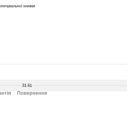
опичувальної знижки
31.61
антія
Повернення