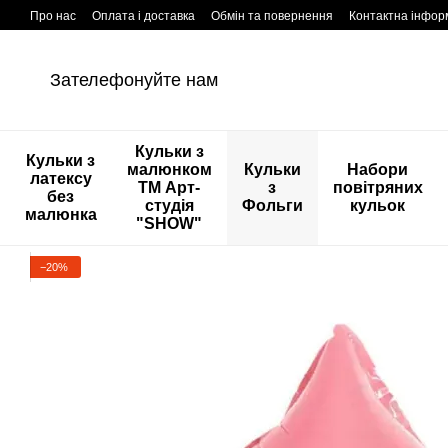
Перейти к основному контенту
Про нас
Оплата і доставка
Обмін та повернення
Контактна інфор
Зателефонуйте нам
Кульки з
Кульки з
малюнком
Кульки
Набори
латексу
ТМ Арт-
з
повітряних
без
студія
Фольги
кульок
малюнка
"SHOW"
−20%