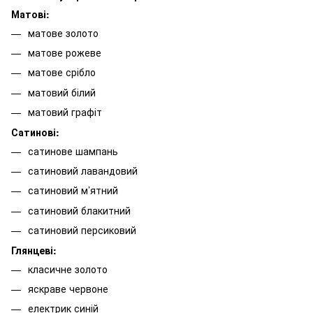
Матові:
матове золото
матове рожеве
матове срібло
матовий білий
матовий графіт
Сатинові:
сатинове шампань
сатиновий лавандовий
сатиновий м’ятний
сатиновий блакитний
сатиновий персиковий
Глянцеві:
класичне золото
яскраве червоне
електрик синій