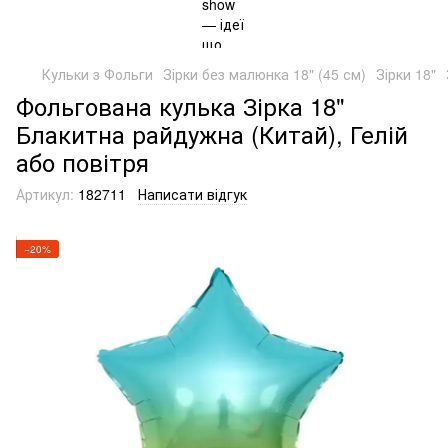
Кульки з Фольги
Зірки без малюнка 18" (45 см)
Зірки 18"
Фольгована кулька Зірка 18"
Блакитна райдужна (Китай), Гелій
або повітря
Артикул:
182711
Написати відгук
−20%