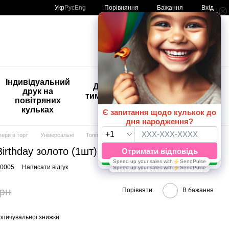
Порівняння
Укр
Рус
Eng
Бажання
Вхід
Мій кошик
🚨🚨🚨
Індивідуальний
Дитяче
Розпродаж
друк на
тимчасове
Кульки з
повітряних
тату
друком😀
кульках
🎈
пери в торт
Універсальні
Топпер у торт Happy Birthday золото (1шт) 16 см
irthday золото (1шт) 16 см
-0005
Написати відгук
грн
Порівняти
В бажання
опичувальної знижки