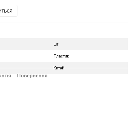
иться
шт
Пластик
Китай
антія
Повернення