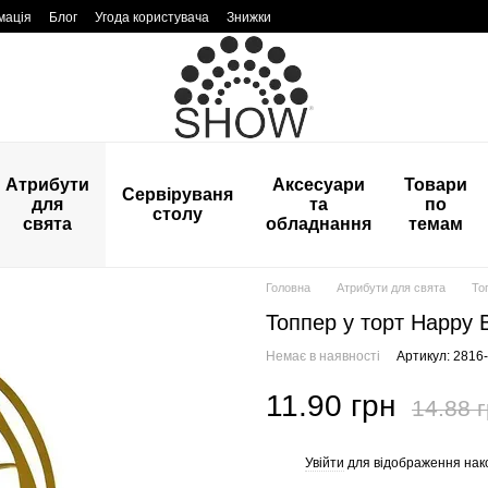
мація
Блог
Угода користувача
Знижки
Атрибути
Аксесуари
Товари
Сервіруваня
для
та
по
столу
свята
обладнання
темам
Головна
Атрибути для свята
То
Топпер у торт Happy B
Немає в наявності
Артикул: 2816
11.90 грн
14.88 
Увійти
для відображення нак
%