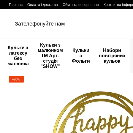
Перейти к основному контенту
Про нас
Оплата і доставка
Обмін та повернення
Контактна інфор
Зателефонуйте нам
Кульки з
Кульки з
малюнком
Кульки
Набори
латексу
ТМ Арт-
з
повітряних
без
студія
Фольги
кульок
малюнка
"SHOW"
−20%