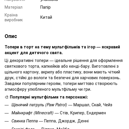
Матеріал
Папір
Країна
Китай
виробник
Опис
Топери в торт на тему мультфільмів та ігор — яскравий
акцент для дитячого свята.
Ці декоративні топери — ідеальне рішення для оформлення
святкового торта, капкейків або кенді-бару. Виготовлені з
щільного картону, акрилу або пластику, вони мають чіткий
друк, стійкі до вологи та безпечні для харчових поверхонь.
Завдяки популярним героям, топери миттєво створюють
атмосферу улюбленого мультфільму чи гри.
🎨
Популярні мультфільми та персонажі:
Щенячий патруль (Paw Patrol)
— Маршал, Скай, Чейз
Майнкрафт (Minecraft)
— Стів, Крипер, Ендермен
Свинка Пеппа
— Пеппа, Джордж, Денні
Гравіті Фолз
— Діппер, Мейбл