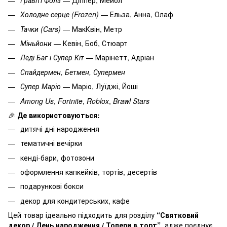
Холодне серце (Frozen)
— Ельза, Анна, Олаф
Тачки (Cars)
— МакКвін, Метр
Міньйони
— Кевін, Боб, Стюарт
Леді Баг і Супер Кіт
— Марінетт, Адріан
Спайдермен, Бетмен, Супермен
Супер Маріо
— Маріо, Луїджі, Йоші
Among Us
,
Fortnite
,
Roblox
,
Brawl Stars
🎉
Де використовуються:
дитячі дні народження
тематичні вечірки
кенді-бари, фотозони
оформлення капкейків, тортів, десертів
подарункові бокси
декор для кондитерських, кафе
Цей товар ідеально підходить для розділу
“Святковий
декор / День народження / Топери в торт”
, адже поєднує