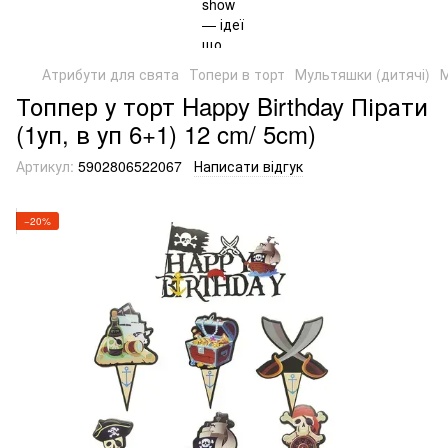
Атрибути для свята
Топери в торт
Мультяшки (дитячі)
М
Топпер у торт Happy Birthday Пірати
(1уп, в уп 6+1) 12 cm/ 5cm)
Артикул:
5902806522067
Написати відгук
−20%