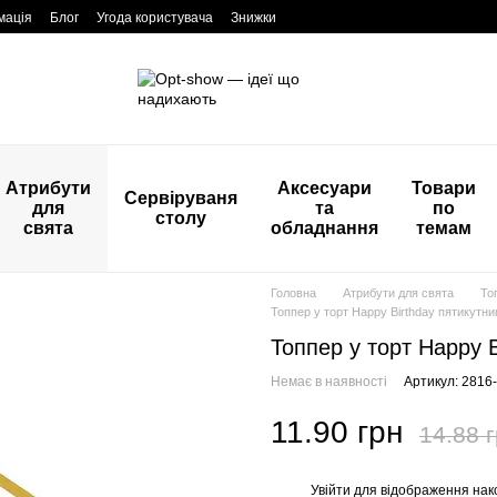
мація
Блог
Угода користувача
Знижки
Атрибути
Аксесуари
Товари
Сервіруваня
для
та
по
столу
свята
обладнання
темам
Головна
Атрибути для свята
То
Топпер у торт Happy Birthday пятикутни
Топпер у торт Happy B
Немає в наявності
Артикул: 2816
11.90 грн
14.88 
Увійти
для відображення нак
%