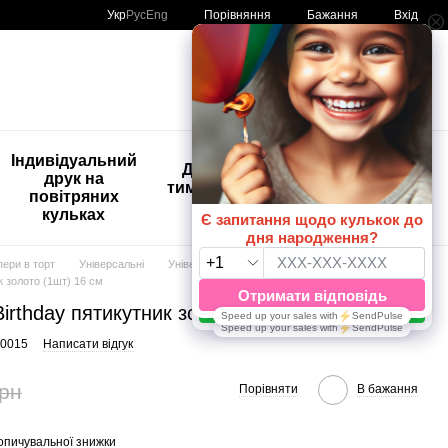
Порівняння
Укр
Рус
Eng
Бажання
Вхід
Мій кошик
🚨🚨🚨
Індивідуальний
Дитяче
Розпродаж
друк на
тимчасове
Кульки з
повітряних
тату
друком😀
кульках
🎈
пери в торт
Універсальні
Універсальні Multitex
к золото (1шт) 16 см
irthday пятикутник золото (1шт) 16 см
-0015
Написати відгук
грн
Порівняти
В бажання
опичувальної знижки