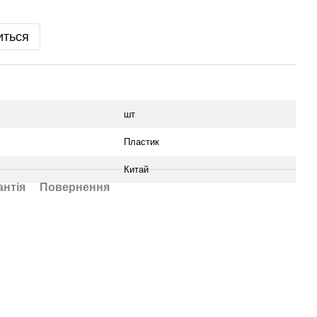
иться
шт
Пластик
Китай
антія
Повернення