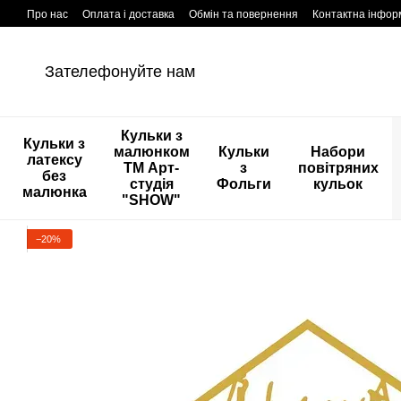
Перейти к основному контенту
Про нас
Оплата і доставка
Обмін та повернення
Контактна інфор
Зателефонуйте нам
Кульки з
Кульки з
малюнком
Кульки
Набори
латексу
ТМ Арт-
з
повітряних
без
студія
Фольги
кульок
малюнка
"SHOW"
−20%