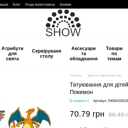
мація
Блог
Угода користувача
Знижки
Атрибути
Аксесуари
Товари
Сервіруваня
для
та
по
столу
свята
обладнання
темам
Головна
Дитяче тимчасове тату
Татуювання для дітей
Покемон
В наявності
Артикул: 590842052
70.79 грн
88.49 