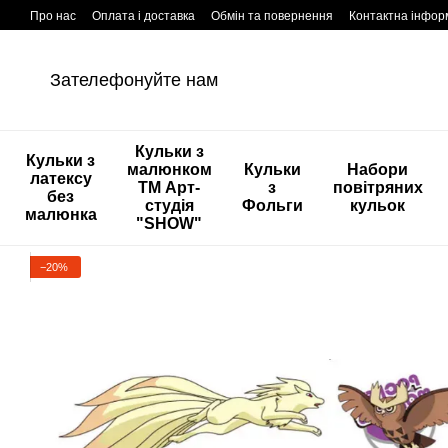
Перейти к основному контенту
Про нас
Оплата і доставка
Обмін та повернення
Контактна інфор
Зателефонуйте нам
Кульки з
Кульки з
малюнком
Кульки
Набори
латексу
ТМ Арт-
з
повітряних
без
студія
Фольги
кульок
малюнка
"SHOW"
−20%