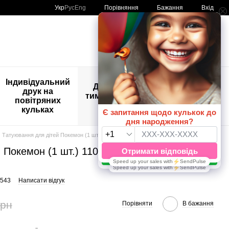
Порівняння
Укр
Рус
Eng
Бажання
Вхід
Мій кошик
🚨🚨🚨
Індивідуальний
Дитяче
Розпродаж
друк на
тимчасове
Кульки з
повітряних
тату
друком😀
кульках
🎈
Татуювання для дітей Покемон (1 шт.) 110х160 мм, 1 шт., Покемон
 Покемон (1 шт.) 110х160 мм, 1 шт.,
9543
Написати відгук
грн
Порівняти
В бажання