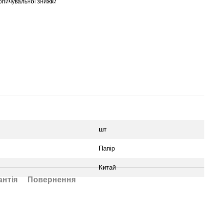
опичувальної знижки
шт
Папір
Китай
антія
Повернення