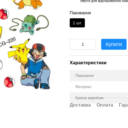
Увійти
для відображення нак
%
Паковання
1 шт.
Купити
Характеристики
Пакування
Матеріал
Країна виробник
Доставка
Оплата
Гар