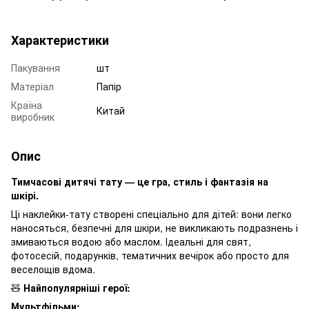
Характеристики
Пакування
шт
Матеріал
Папір
Країна
Китай
виробник
Опис
Тимчасові дитячі тату — це гра, стиль і фантазія на
шкірі.
Ці наклейки-тату створені спеціально для дітей: вони легко
наносяться, безпечні для шкіри, не викликають подразнень і
змиваються водою або маслом. Ідеальні для свят,
фотосесій, подарунків, тематичних вечірок або просто для
веселощів вдома.
🧸
Найпопулярніші герої:
Мультфільми: