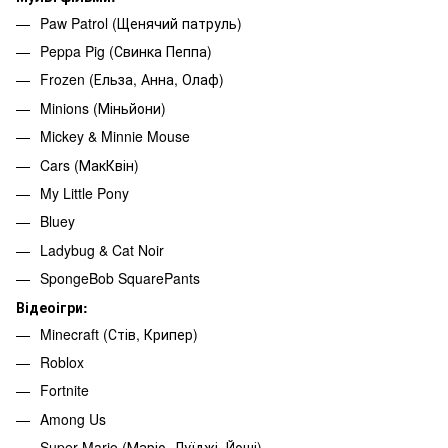
Paw Patrol (Щенячий патруль)
Peppa Pig (Свинка Пеппа)
Frozen (Ельза, Анна, Олаф)
Minions (Міньйони)
Mickey & Minnie Mouse
Cars (МакКвін)
My Little Pony
Bluey
Ladybug & Cat Noir
SpongeBob SquarePants
Відеоігри:
Minecraft (Стів, Крипер)
Roblox
Fortnite
Among Us
Super Mario (Маріо, Луїджі, Йоші)