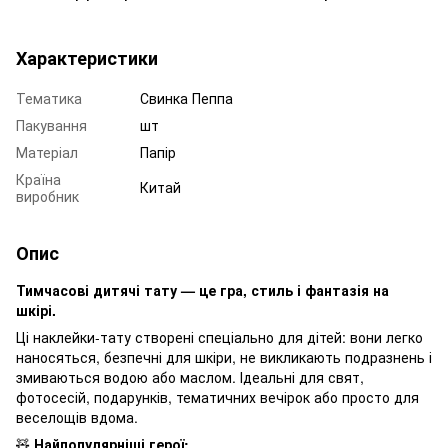
Характеристики
Тематика
Свинка Пеппа
Пакування
шт
Матеріал
Папір
Країна
Китай
виробник
Опис
Тимчасові дитячі тату — це гра, стиль і фантазія на
шкірі.
Ці наклейки-тату створені спеціально для дітей: вони легко
наносяться, безпечні для шкіри, не викликають подразнень і
змиваються водою або маслом. Ідеальні для свят,
фотосесій, подарунків, тематичних вечірок або просто для
веселощів вдома.
🧸
Найпопулярніші герої: