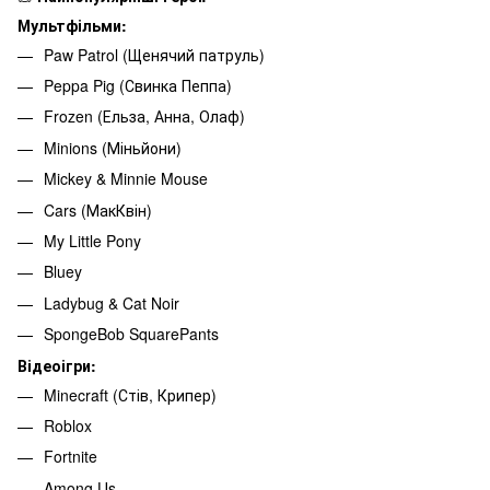
Мультфільми:
Paw Patrol (Щенячий патруль)
Peppa Pig (Свинка Пеппа)
Frozen (Ельза, Анна, Олаф)
Minions (Міньйони)
Mickey & Minnie Mouse
Cars (МакКвін)
My Little Pony
Bluey
Ladybug & Cat Noir
SpongeBob SquarePants
Відеоігри:
Minecraft (Стів, Крипер)
Roblox
Fortnite
Among Us