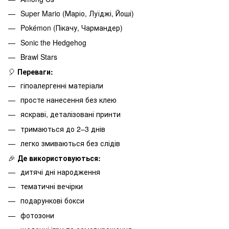
Super Mario (Маріо, Луїджі, Йоші)
Pokémon (Пікачу, Чармандер)
Sonic the Hedgehog
Brawl Stars
🎈
Переваги:
гіпоалергенні матеріали
просте нанесення без клею
яскраві, деталізовані принти
тримаються до 2–3 днів
легко змиваються без слідів
🎉
Де використовуються:
дитячі дні народження
тематичні вечірки
подарункові бокси
фотозони