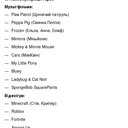
Мультфільми:
Paw Patrol (Щенячий патруль)
Peppa Pig (Свинка Пеппа)
Frozen (Ельза, Анна, Олаф)
Minions (Міньйони)
Mickey & Minnie Mouse
Cars (МакКвін)
My Little Pony
Bluey
Ladybug & Cat Noir
SpongeBob SquarePants
Відеоігри:
Minecraft (Стів, Крипер)
Roblox
Fortnite
Among Us