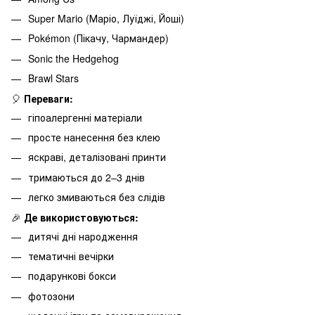
Super Mario (Маріо, Луїджі, Йоші)
Pokémon (Пікачу, Чармандер)
Sonic the Hedgehog
Brawl Stars
🎈
Переваги:
гіпоалергенні матеріали
просте нанесення без клею
яскраві, деталізовані принти
тримаються до 2–3 днів
легко змиваються без слідів
🎉
Де використовуються:
дитячі дні народження
тематичні вечірки
подарункові бокси
фотозони