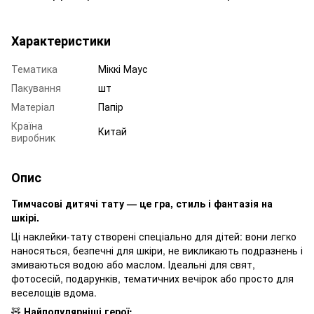
Характеристики
Тематика
Міккі Маус
Пакування
шт
Матеріал
Папір
Країна
Китай
виробник
Опис
Тимчасові дитячі тату — це гра, стиль і фантазія на
шкірі.
Ці наклейки-тату створені спеціально для дітей: вони легко
наносяться, безпечні для шкіри, не викликають подразнень і
змиваються водою або маслом. Ідеальні для свят,
фотосесій, подарунків, тематичних вечірок або просто для
веселощів вдома.
🧸
Найпопулярніші герої: