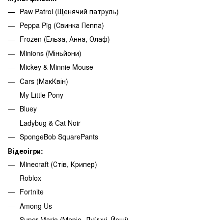
Paw Patrol (Щенячий патруль)
Peppa Pig (Свинка Пеппа)
Frozen (Ельза, Анна, Олаф)
Minions (Міньйони)
Mickey & Minnie Mouse
Cars (МакКвін)
My Little Pony
Bluey
Ladybug & Cat Noir
SpongeBob SquarePants
Відеоігри:
Minecraft (Стів, Крипер)
Roblox
Fortnite
Among Us
Super Mario (Маріо, Луїджі, Йоші)