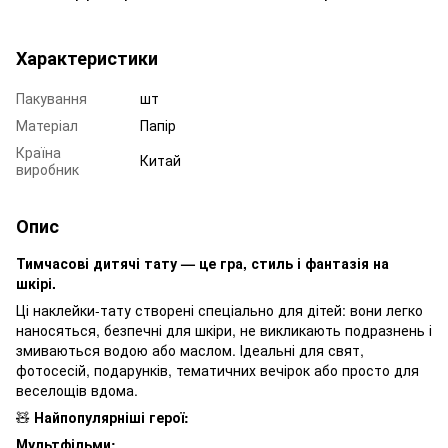
Характеристики
Пакування
шт
Матеріал
Папір
Країна
Китай
виробник
Опис
Тимчасові дитячі тату — це гра, стиль і фантазія на
шкірі.
Ці наклейки-тату створені спеціально для дітей: вони легко
наносяться, безпечні для шкіри, не викликають подразнень і
змиваються водою або маслом. Ідеальні для свят,
фотосесій, подарунків, тематичних вечірок або просто для
веселощів вдома.
🧸
Найпопулярніші герої:
Мультфільми: