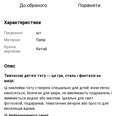
До обраного
Порівняти
Характеристики
Пакування
шт
Матеріал
Папір
Країна
Китай
виробник
Опис
Тимчасові дитячі тату — це гра, стиль і фантазія на
шкірі.
Ці наклейки-тату створені спеціально для дітей: вони легко
наносяться, безпечні для шкіри, не викликають подразнень і
змиваються водою або маслом. Ідеальні для свят,
фотосесій, подарунків, тематичних вечірок або просто для
веселощів вдома.
🧸
Найпопулярніші герої: