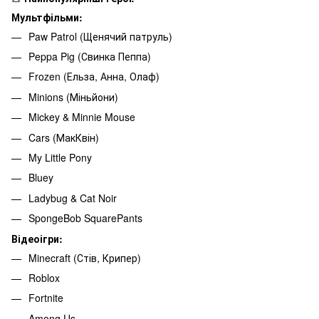
Мультфільми:
Paw Patrol (Щенячий патруль)
Peppa Pig (Свинка Пеппа)
Frozen (Ельза, Анна, Олаф)
Minions (Міньйони)
Mickey & Minnie Mouse
Cars (МакКвін)
My Little Pony
Bluey
Ladybug & Cat Noir
SpongeBob SquarePants
Відеоігри:
Minecraft (Стів, Крипер)
Roblox
Fortnite
Among Us