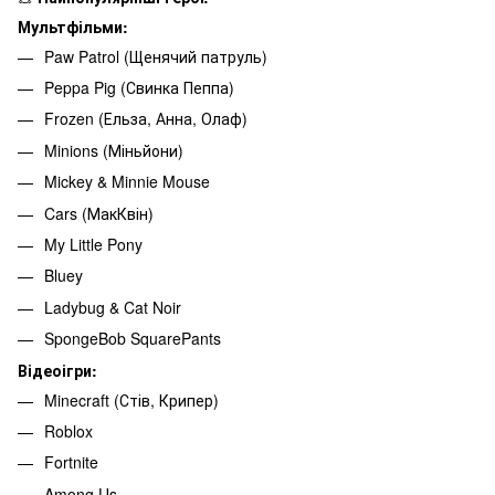
Мультфільми:
Paw Patrol (Щенячий патруль)
Peppa Pig (Свинка Пеппа)
Frozen (Ельза, Анна, Олаф)
Minions (Міньйони)
Mickey & Minnie Mouse
Cars (МакКвін)
My Little Pony
Bluey
Ladybug & Cat Noir
SpongeBob SquarePants
Відеоігри:
Minecraft (Стів, Крипер)
Roblox
Fortnite
Among Us