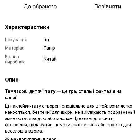
До обраного
Порівняти
Характеристики
Пакування
шт
Матеріал
Папір
Країна
Китай
виробник
Опис
Тимчасові дитячі тату — це гра, стиль і фантазія на
шкірі.
Ці наклейки-тату створені спеціально для дітей: вони легко
наносяться, безпечні для шкіри, не викликають подразнень і
змиваються водою або маслом. Ідеальні для свят,
фотосесій, подарунків, тематичних вечірок або просто для
веселощів вдома.
🧸
Найпопулярніші герої: