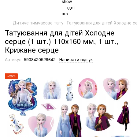
Дитяче тимчасове тату
Татуювання для дітей Холодне се
Татуювання для дітей Холодне
серце (1 шт.) 110х160 мм, 1 шт.,
Крижане серце
Артикул:
5908420529642
Написати відгук
−20%