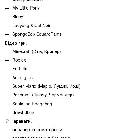
My Little Pony
Bluey
Ladybug & Cat Noir
SpongeBob SquarePants
Відеоігри:
Minecraft (Стів, Крипер)
Roblox
Fortnite
Among Us
Super Mario (Маріо, Луїджі, Йоші)
Pokémon (Пікачу, Чармандер)
Sonic the Hedgehog
Brawl Stars
🎈
Переваги:
гіпоалергенні матеріали