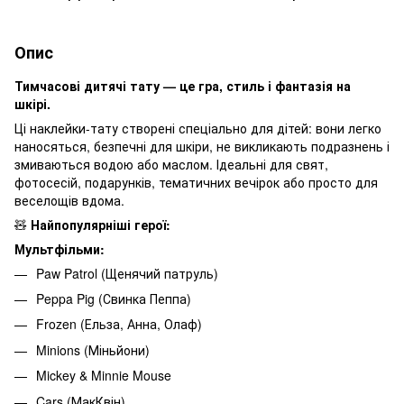
Опис
Тимчасові дитячі тату — це гра, стиль і фантазія на
шкірі.
Ці наклейки-тату створені спеціально для дітей: вони легко
наносяться, безпечні для шкіри, не викликають подразнень і
змиваються водою або маслом. Ідеальні для свят,
фотосесій, подарунків, тематичних вечірок або просто для
веселощів вдома.
🧸
Найпопулярніші герої:
Мультфільми:
Paw Patrol (Щенячий патруль)
Peppa Pig (Свинка Пеппа)
Frozen (Ельза, Анна, Олаф)
Minions (Міньйони)
Mickey & Minnie Mouse
Cars (МакКвін)