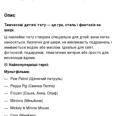
Опис
Тимчасові дитячі тату — це гра, стиль і фантазія на
шкірі.
Ці наклейки-тату створені спеціально для дітей: вони легко
наносяться, безпечні для шкіри, не викликають подразнень і
змиваються водою або маслом. Ідеальні для свят,
фотосесій, подарунків, тематичних вечірок або просто для
веселощів вдома.
🧸
Найпопулярніші герої:
Мультфільми:
Paw Patrol (Щенячий патруль)
Peppa Pig (Свинка Пеппа)
Frozen (Ельза, Анна, Олаф)
Minions (Міньйони)
Mickey & Minnie Mouse
Cars (МакКвін)