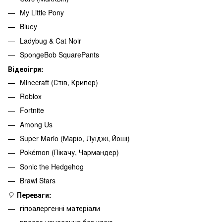
My Little Pony
Bluey
Ladybug & Cat Noir
SpongeBob SquarePants
Відеоігри:
Minecraft (Стів, Крипер)
Roblox
Fortnite
Among Us
Super Mario (Маріо, Луїджі, Йоші)
Pokémon (Пікачу, Чармандер)
Sonic the Hedgehog
Brawl Stars
🎈
Переваги:
гіпоалергенні матеріали