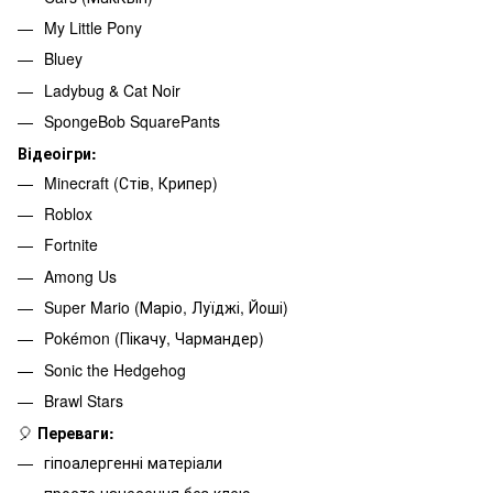
My Little Pony
Bluey
Ladybug & Cat Noir
SpongeBob SquarePants
Відеоігри:
Minecraft (Стів, Крипер)
Roblox
Fortnite
Among Us
Super Mario (Маріо, Луїджі, Йоші)
Pokémon (Пікачу, Чармандер)
Sonic the Hedgehog
Brawl Stars
🎈
Переваги:
гіпоалергенні матеріали