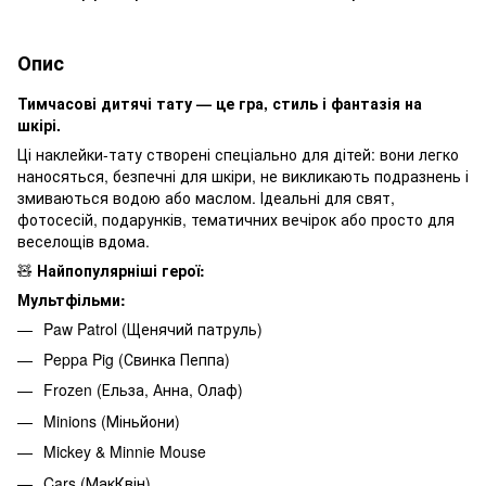
Опис
Тимчасові дитячі тату — це гра, стиль і фантазія на
шкірі.
Ці наклейки-тату створені спеціально для дітей: вони легко
наносяться, безпечні для шкіри, не викликають подразнень і
змиваються водою або маслом. Ідеальні для свят,
фотосесій, подарунків, тематичних вечірок або просто для
веселощів вдома.
🧸
Найпопулярніші герої:
Мультфільми:
Paw Patrol (Щенячий патруль)
Peppa Pig (Свинка Пеппа)
Frozen (Ельза, Анна, Олаф)
Minions (Міньйони)
Mickey & Minnie Mouse
Cars (МакКвін)