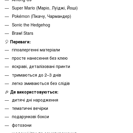
Super Mario (Маріо, Луїджі, Йоші)
Pokémon (Пікачу, Чармандер)
Sonic the Hedgehog
Brawl Stars
🎈
Переваги:
гіпоалергенні матеріали
просте нанесення без клею
яскраві, деталізовані принти
тримаються до 2–3 днів
легко змиваються без слідів
🎉
Де використовуються:
дитячі дні народження
тематичні вечірки
подарункові бокси
фотозони