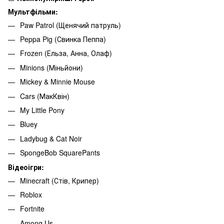
Мультфільми:
Paw Patrol (Щенячий патруль)
Peppa Pig (Свинка Пеппа)
Frozen (Ельза, Анна, Олаф)
Minions (Міньйони)
Mickey & Minnie Mouse
Cars (МакКвін)
My Little Pony
Bluey
Ladybug & Cat Noir
SpongeBob SquarePants
Відеоігри:
Minecraft (Стів, Крипер)
Roblox
Fortnite
Among Us