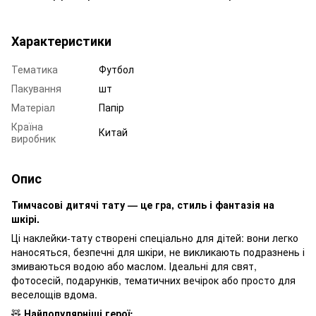
Характеристики
Тематика
Футбол
Пакування
шт
Матеріал
Папір
Країна
Китай
виробник
Опис
Тимчасові дитячі тату — це гра, стиль і фантазія на
шкірі.
Ці наклейки-тату створені спеціально для дітей: вони легко
наносяться, безпечні для шкіри, не викликають подразнень і
змиваються водою або маслом. Ідеальні для свят,
фотосесій, подарунків, тематичних вечірок або просто для
веселощів вдома.
🧸
Найпопулярніші герої: