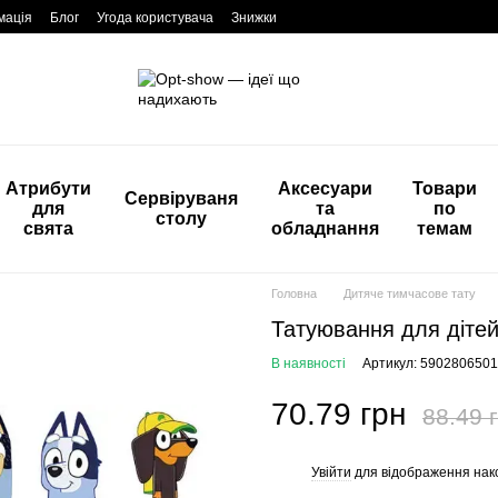
мація
Блог
Угода користувача
Знижки
Атрибути
Аксесуари
Товари
Сервіруваня
для
та
по
столу
свята
обладнання
темам
Головна
Дитяче тимчасове тату
Татуювання для дітей 
В наявності
Артикул: 590280650
70.79 грн
88.49 
Увійти
для відображення нак
%