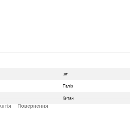
шт
Папір
Китай
антія
Повернення