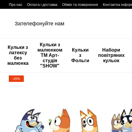
Перейти к основному контенту
Про нас
Оплата і доставка
Обмін та повернення
Контактна інфор
Зателефонуйте нам
Кульки з
Кульки з
малюнком
Кульки
Набори
латексу
ТМ Арт-
з
повітряних
без
студія
Фольги
кульок
малюнка
"SHOW"
−20%