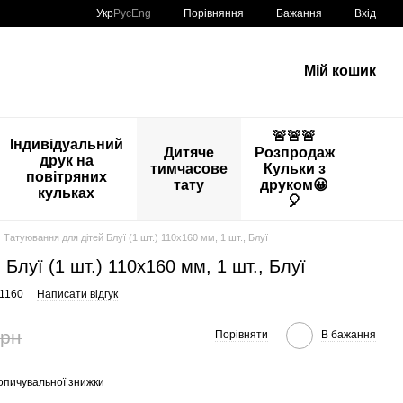
Порівняння
Укр
Рус
Eng
Бажання
Вхід
Мій кошик
🚨🚨🚨
Індивідуальний
Дитяче
Розпродаж
друк на
тимчасове
Кульки з
повітряних
тату
друком😀
кульках
🎈
Татуювання для дітей Блуї (1 шт.) 110х160 мм, 1 шт., Блуї
Блуї (1 шт.) 110х160 мм, 1 шт., Блуї
11160
Написати відгук
грн
Порівняти
В бажання
опичувальної знижки