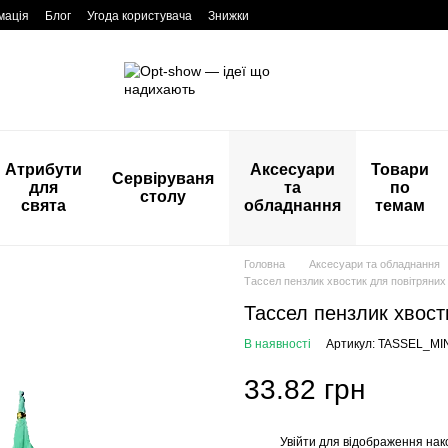
мація
Блог
Угода користувача
Знижки
Атрибути
Аксесуари
Товари
Сервіруваня
для
та
по
столу
свята
обладнання
темам
Головна
Аксесуари та обладнання
Тассел пензлик хвостик для повітряних
Тассел пензлик хвост
В наявності
Артикул: TASSEL_MI
33.82 грн
Увійти
для відображення нак
%