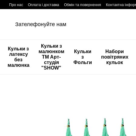
Перейти к основному контенту
Про нас
Оплата і доставка
Обмін та повернення
Контактна інфор
Зателефонуйте нам
Кульки з
Кульки з
малюнком
Кульки
Набори
латексу
ТМ Арт-
з
повітряних
без
студія
Фольги
кульок
малюнка
"SHOW"