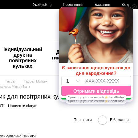
Порівняння
Укр
Рус
Eng
Бажання
Вхід
Мій кошик
🚨🚨🚨
Індивідуальний
Дитяче
Розпродаж
друк на
тимчасове
Кульки з
повітряних
тату
друком😀
кульках
🎈
Тассел
Тассел Multitex
 кульок М'ята (5шт)
ик для повітряних кульок М'ята (5шт)
NT
Написати відгук
Порівняти
В бажання
опичувальної знижки