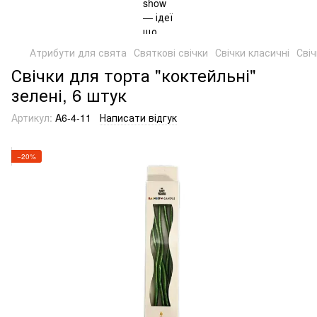
Атрибути для свята
Святкові свічки
Свічки класичні
Свіч
Свічки для торта "коктейльні"
зелені, 6 штук
Артикул:
A6-4-11
Написати відгук
−20%