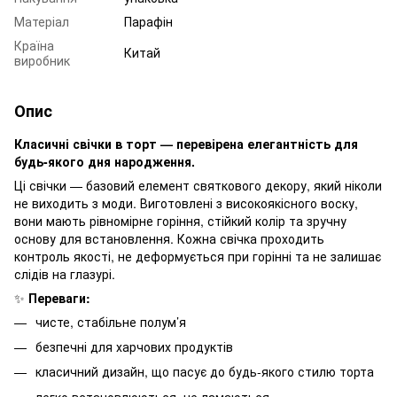
Матеріал
Парафін
Країна
Китай
виробник
Опис
Класичні свічки в торт — перевірена елегантність для
будь-якого дня народження.
Ці свічки — базовий елемент святкового декору, який ніколи
не виходить з моди. Виготовлені з високоякісного воску,
вони мають рівномірне горіння, стійкий колір та зручну
основу для встановлення. Кожна свічка проходить
контроль якості, не деформується при горінні та не залишає
слідів на глазурі.
✨
Переваги:
чисте, стабільне полум’я
безпечні для харчових продуктів
класичний дизайн, що пасує до будь-якого стилю торта
легко встановлюються, не ламаються