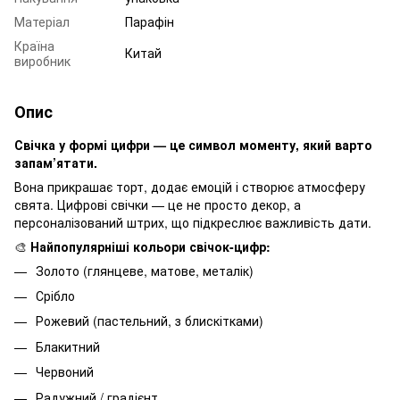
Матеріал
Парафін
Країна
Китай
виробник
Опис
Свічка у формі цифри — це символ моменту, який варто
запам’ятати.
Вона прикрашає торт, додає емоцій і створює атмосферу
свята. Цифрові свічки — це не просто декор, а
персоналізований штрих, що підкреслює важливість дати.
🎨
Найпопулярніші кольори свічок-цифр:
Золото (глянцеве, матове, металік)
Срібло
Рожевий (пастельний, з блискітками)
Блакитний
Червоний
Радужний / градієнт