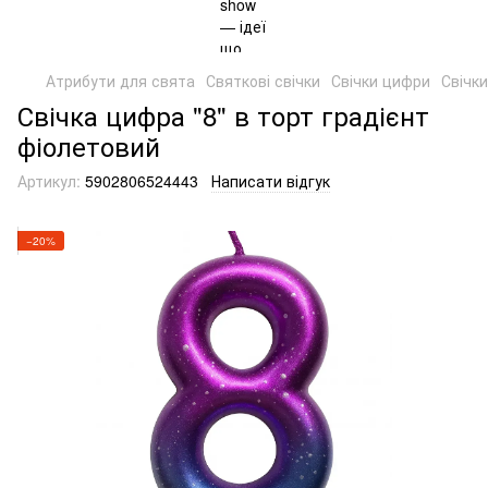
Атрибути для свята
Святкові свічки
Свічки цифри
Свічки
Свічка цифра "8" в торт градієнт
фіолетовий
Артикул:
5902806524443
Написати відгук
−20%