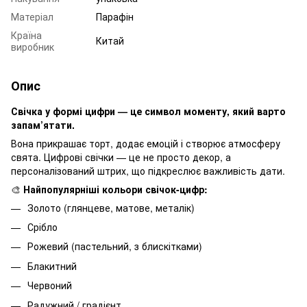
Матеріал
Парафін
Країна
Китай
виробник
Опис
Свічка у формі цифри — це символ моменту, який варто
запам’ятати.
Вона прикрашає торт, додає емоцій і створює атмосферу
свята. Цифрові свічки — це не просто декор, а
персоналізований штрих, що підкреслює важливість дати.
🎨
Найпопулярніші кольори свічок-цифр:
Золото (глянцеве, матове, металік)
Срібло
Рожевий (пастельний, з блискітками)
Блакитний
Червоний
Радужний / градієнт