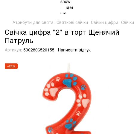
Атрибути для свята
Святкові свічки
Свічки цифри
Свічк
Свічка цифра "2" в торт Щенячий
Патруль
Артикул:
5902806520155
Написати відгук
−20%