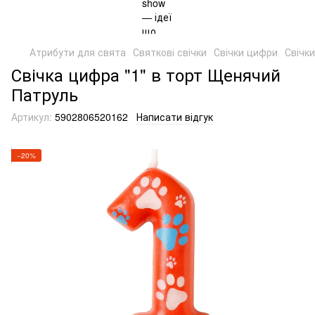
Атрибути для свята
Святкові свічки
Свічки цифри
Свічк
Свічка цифра "1" в торт Щенячий
Патруль
Артикул:
5902806520162
Написати відгук
−20%