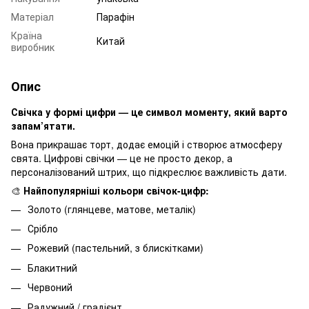
Матеріал
Парафін
Країна
Китай
виробник
Опис
Свічка у формі цифри — це символ моменту, який варто
запам’ятати.
Вона прикрашає торт, додає емоцій і створює атмосферу
свята. Цифрові свічки — це не просто декор, а
персоналізований штрих, що підкреслює важливість дати.
🎨
Найпопулярніші кольори свічок-цифр:
Золото (глянцеве, матове, металік)
Срібло
Рожевий (пастельний, з блискітками)
Блакитний
Червоний
Радужний / градієнт