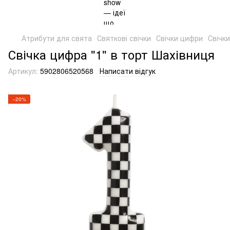
Атрибути для свята
Святкові свічки
Свічки цифри
Свічк
Свічка цифра "1" в торт Шахівниця
Артикул:
5902806520568
Написати відгук
−20%