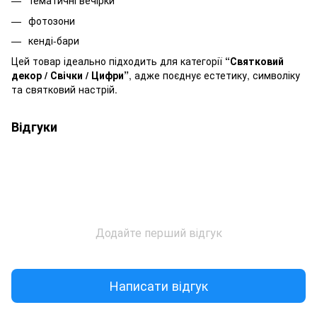
тематичні вечірки
фотозони
кенді-бари
Цей товар ідеально підходить для категорії
“Святковий
декор / Свічки / Цифри”
, адже поєднує естетику, символіку
та святковий настрій.
Відгуки
Додайте перший відгук
Написати відгук