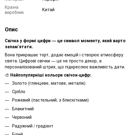
Країна
Китай
виробник
Опис
Свічка у формі цифри — це символ моменту, який варто
запам’ятати.
Вона прикрашає торт, додає емоцій і створює атмосферу
свята. Цифрові свічки — це не просто декор, а
персоналізований штрих, що підкреслює важливість дати.
🎨
Найпопулярніші кольори свічок-цифр:
Золото (глянцеве, матове, металік)
Срібло
Рожевий (пастельний, з блискітками)
Блакитний
Червоний
Радужний / градієнт
Білий