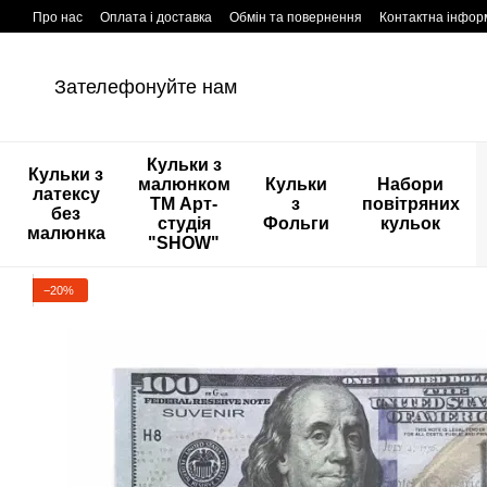
Перейти к основному контенту
Про нас
Оплата і доставка
Обмін та повернення
Контактна інфор
Зателефонуйте нам
Кульки з
Кульки з
малюнком
Кульки
Набори
латексу
ТМ Арт-
з
повітряних
без
студія
Фольги
кульок
малюнка
"SHOW"
−20%