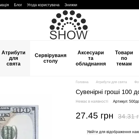
мація
Блог
Угода користувача
Знижки
Атрибути
Аксесуари
Товари
Сервіруваня
для
та
по
столу
свята
обладнання
темам
Головна
Атрибути для свята
Фо
Сувенірні гроші 100 д
Немає в наявності
Артикул: 500д
27.45 грн
34.31 
Увійти
для відображення нак
%