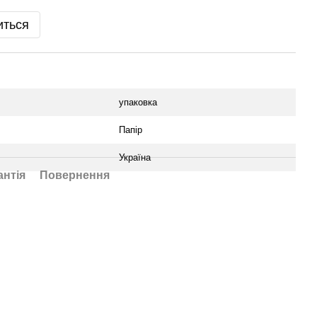
иться
упаковка
Папір
Україна
антія
Повернення