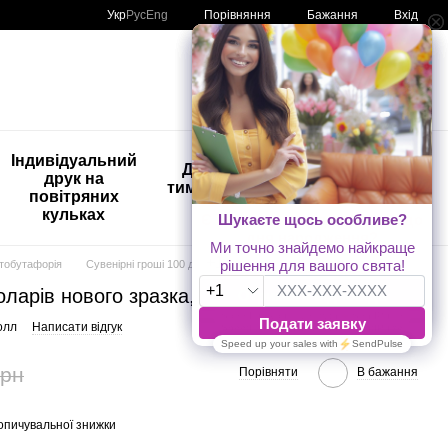
Порівняння
Укр
Рус
Eng
Бажання
Вхід
Мій кошик
🚨🚨🚨
Індивідуальний
Дитяче
Розпродаж
друк на
тимчасове
Кульки з
повітряних
тату
друком😀
кульках
🎈
тобутафорія
Сувенірні гроші 100 доларів нового зразка, 80 шт/уп
оларів нового зразка, 80 шт/уп
олл
Написати відгук
грн
Порівняти
В бажання
опичувальної знижки