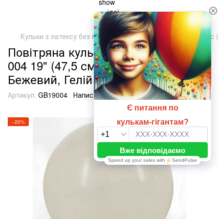
Кульки з латексу без малюнка
ТМ Артшоу Латекс Балунс (
Повітряна кулька-гігант Бежевий
004 19" (47,5 см), 1 шт., 19"/47.5см,
Бежевий, Гелій або повітря
Артикул:
GB19004
Написати відгук
−20%