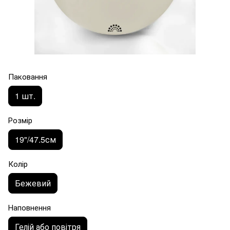
Паковання
1 шт.
Розмір
19"/47.5см
Колір
Бежевий
Наповнення
Гелій або повітря