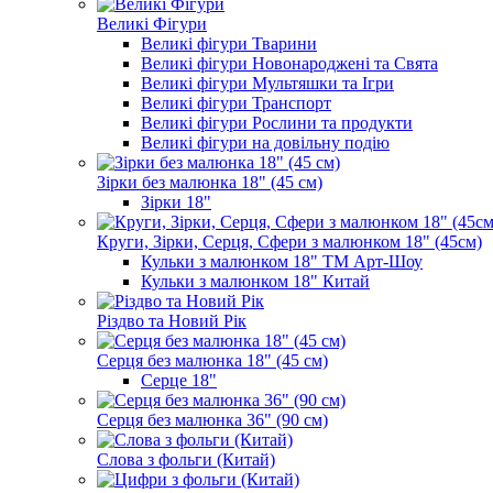
Великі Фігури
Великі фігури Тварини
Великі фігури Новонароджені та Свята
Великі фігури Мультяшки та Ігри
Великі фігури Транспорт
Великі фігури Рослини та продукти
Великі фігури на довільну подію
Зірки без малюнка 18" (45 см)
Зірки 18"
Круги, Зірки, Серця, Сфери з малюнком 18" (45см)
Кульки з малюнком 18" ТМ Арт-Шоу
Кульки з малюнком 18" Китай
Різдво та Новий Рік
Серця без малюнка 18" (45 см)
Серце 18"
Серця без малюнка 36" (90 см)
Слова з фольги (Китай)