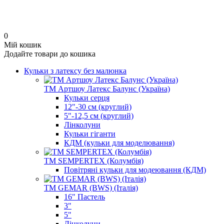
0
Мій кошик
Додайте товари до кошика
Кульки з латексу без малюнка
ТМ Артшоу Латекс Балунс (Україна)
Кульки серця
12"-30 см (круглий)
5"-12,5 см (круглий)
Лінколуни
Кульки гіганти
КДМ (кульки для моделювання)
ТМ SEMPERTEX (Колумбія)
Повітряні кульки для модеювання (КДМ)
ТМ GEMAR (BWS) (Італія)
16" Пастель
3"
5"
Лінколуни