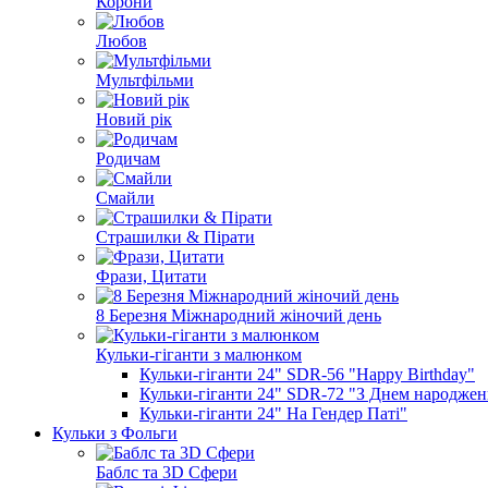
Корони
Любов
Мультфільми
Новий рік
Родичам
Смайли
Страшилки & Пірати
Фрази, Цитати
8 Березня Міжнародний жіночий день
Кульки-гіганти з малюнком
Кульки-гіганти 24" SDR-56 "Happy Birthday"
Кульки-гіганти 24" SDR-72 "З Днем народжен
Кульки-гіганти 24" На Гендер Паті"
Кульки з Фольги
Баблс та 3D Сфери