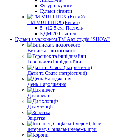
Фігурні кульки
Кульки гіганти
ТМ MULTITEX (Китай)
5" (12,5 см) Пастель
КДМ 260 Пастель
Кульки з малюнком ТМ Арт-студія "SHOW"
Виписка з пологового
Горошок та інші дизайни
Дати та Свята (патріотичні)
День Народження
Для дівчат
Для хлопців
Звірятка
Інтернет, Соціальні мережі, Ігри