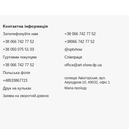
Контактна інформація
Зателефонуйте нам
+38 066 742 77 52
+38 066 742 77 52
+38066 742 77 52
+38 050 075 51 03
@optshow
Гуртовим покупцям
Співпраця
+38 066 742 77 52
office@art-show.dp.ua
Польська філія
селище Авіаторське, вул.
+48533867723
Аеродром 10, 49032, офіс 1
Друк на кульках
Мапа проїзду
Заявка на зворотній дзвінок