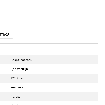
иться
Асортi пастель
Для хлопців
12''/30см.
упаковка
Латекс