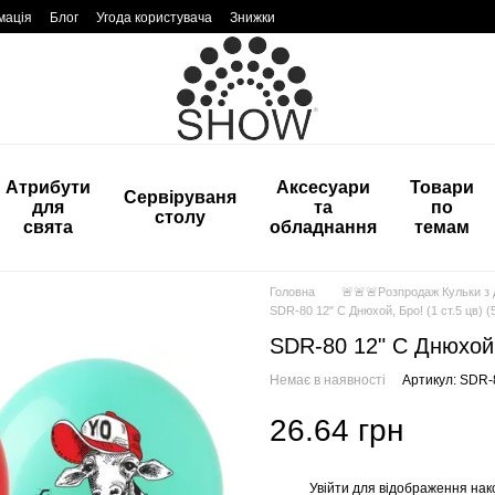
мація
Блог
Угода користувача
Знижки
Атрибути
Аксесуари
Товари
Сервіруваня
для
та
по
столу
свята
обладнання
темам
Головна
🚨🚨🚨Розпродаж Кульки з
SDR-80 12" С Днюхой, Бро! (1 ст.5 цв) (5
SDR-80 12" С Днюхой, 
Немає в наявності
Артикул: SDR
26.64 грн
Увійти
для відображення нак
%