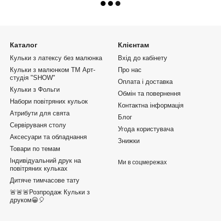
Каталог
Клієнтам
Кульки з латексу без малюнка
Вхід до кабінету
Кульки з малюнком ТМ Арт-
Про нас
студія "SHOW"
Оплата і доставка
Кульки з Фольги
Обмін та повернення
Набори повітряних кульок
Контактна інформація
Атрибути для свята
Блог
Сервіруваня столу
Угода користувача
Аксесуари та обладнання
Знижки
Товари по темам
Індивідуальний друк на
Ми в соцмережах
повітряних кульках
Дитяче тимчасове тату
🚨🚨🚨Розпродаж Кульки з
друком😀🎈