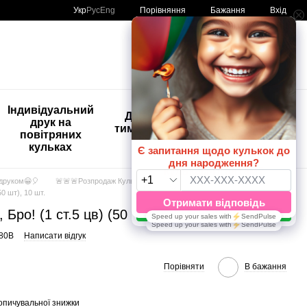
Порівняння
Укр
Рус
Eng
Бажання
Вхід
Мій кошик
🚨🚨🚨
Індивідуальний
Дитяче
Розпродаж
друк на
тимчасове
Кульки з
повітряних
тату
друком😀
кульках
🎈
 друком😀🎈
🚨🚨🚨Розпродаж Кульки з друком😀🎈 Артшоу латекс балунс
0 шт), 10 шт.
Бро! (1 ст.5 цв) (50 шт), 10 шт.
-80B
Написати відгук
Порівняти
В бажання
опичувальної знижки