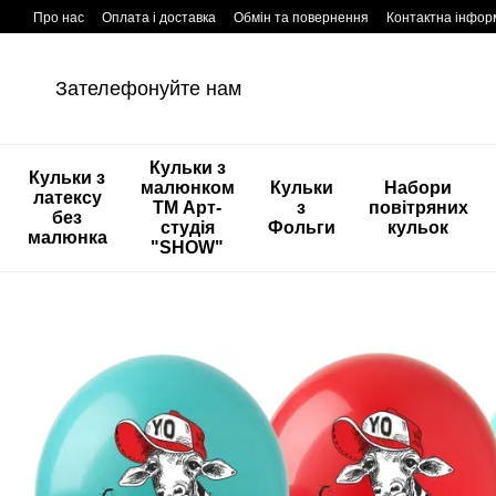
Перейти к основному контенту
Про нас
Оплата і доставка
Обмін та повернення
Контактна інфор
Зателефонуйте нам
Кульки з
Кульки з
малюнком
Кульки
Набори
латексу
ТМ Арт-
з
повітряних
без
студія
Фольги
кульок
малюнка
"SHOW"