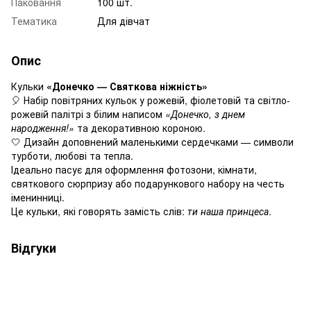
Паковання
100 шт.
Тематика
Для дівчат
Опис
Кульки
«Донечко — Святкова ніжність»
🎈 Набір повітряних кульок у рожевій, фіолетовій та світло-
рожевій палітрі з білим написом
«Донечко, з днем
народження!»
та декоративною короною.
🤍 Дизайн доповнений маленькими сердечками — символи
турботи, любові та тепла.
Ідеально пасує для оформлення фотозони, кімнати,
святкового сюрпризу або подарункового набору на честь
іменинниці.
Це кульки, які говорять замість слів:
ти наша принцеса
.
Відгуки