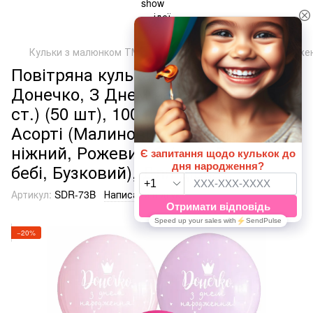
Кульки з малюнком ТМ Арт-студія "SHOW"
День Народже
Повітряна кулька SDR-73B 12"
Донечко, З Днем народження! (5
ст.) (50 шт), 100 шт., 12"/30см.,
Асорті (Малиновий, Рожевий
ніжний, Рожевий блідий, Рожевий
бебі, Бузковий), Для дівчат
Артикул:
SDR-73B
Написати відгук
−20%