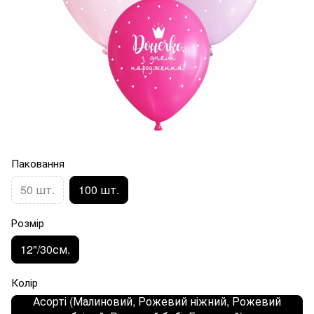
Паковання
50 шт.
100 шт.
Розмір
12"/30см.
Колір
Асорті (Малиновий, Рожевий ніжний, Рожевий