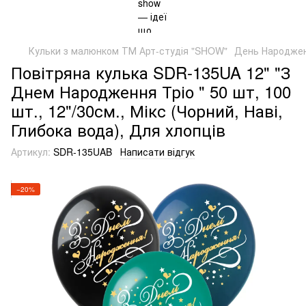
Кульки з малюнком ТМ Арт-студія "SHOW"
День Народже
Повітряна кулька SDR-135UA 12" "З
Днем Народження Тріо " 50 шт, 100
шт., 12"/30см., Мікс (Чорний, Наві,
Глибока вода), Для хлопців
Артикул:
SDR-135UAB
Написати відгук
−20%