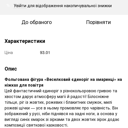
Увійти
для відображення накопичувальної знижки
%
До обраного
Порівняти
Характеристики
Ціна
93.01
Опис
Фольгована фігура «Веселковий єдиноріг на хмаринці» на
ніжках для повітря
Цей фантастичний єдиноріг з різнокольоровою гривою та
хвостом дарує атмосферу магії й радості! Білосніжне
тільце, ріг із жовтих, рожевих і блакитних смужок, милі
рожеві щічки — усе в ньому промовляє про чарівність. Він
зображений у русі, ніби піднявся на задні ноги, а основа у
вигляді синіх хмарок зі зірками та двох жовтих зірок додає
композиції святкової казковості.