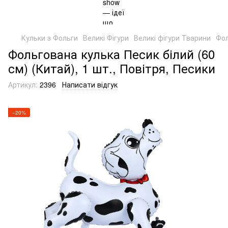
Кульки з Фольги
Великі Фігури
Великі фігури Тварини
Фол
Фольгована кулька Песик білий (60
см) (Китай), 1 шт., Повітря, Песики
Артикул:
2396
Написати відгук
−20%