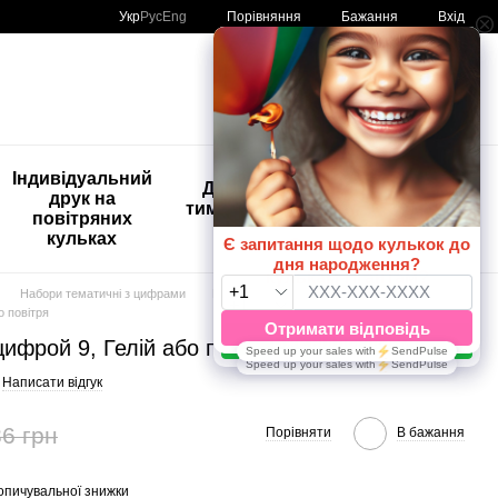
Порівняння
Укр
Рус
Eng
Бажання
Вхід
Мій кошик
🚨🚨🚨
Індивідуальний
Дитяче
Розпродаж
друк на
тимчасове
Кульки з
повітряних
тату
друком😀
кульках
🎈
Набори тематичні з цифрами
Набори тематичні з цифрами Стіч
о повітря
 цифрой 9, Гелій або повітря
Написати відгук
6 грн
Порівняти
В бажання
опичувальної знижки