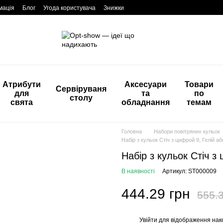
мація
Блог
Угода користувача
Знижки
Атрибути
Аксесуари
Товари
Сервіруваня
для
та
по
столу
свята
обладнання
темам
Головна
Набори повітряних кульок
Набір з кульок Стіч з цифрой 9, Гелій аб
Набір з кульок Стіч з
В наявності
Артикул: ST000009
444.29 грн
555.3
Увійти
для відображення нак
%