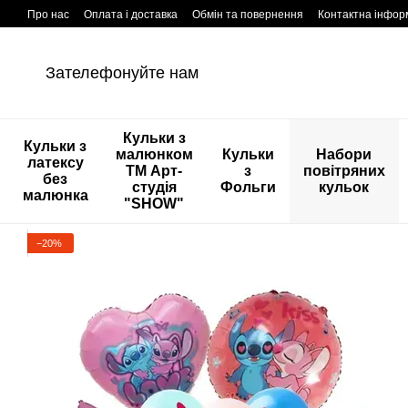
Перейти к основному контенту
Про нас
Оплата і доставка
Обмін та повернення
Контактна інфор
Зателефонуйте нам
Кульки з
Кульки з
малюнком
Кульки
Набори
латексу
ТМ Арт-
з
повітряних
без
студія
Фольги
кульок
малюнка
"SHOW"
−20%