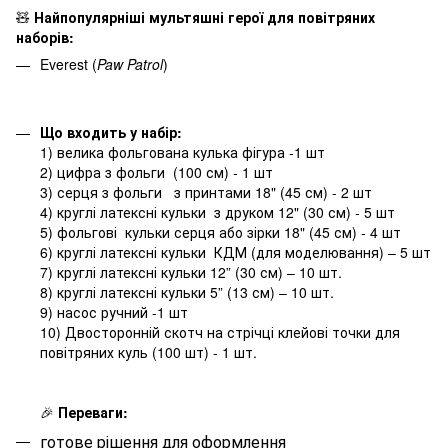
🧸
Найпопулярніші мультяшні герої для повітряних
наборів:
Everest (
Paw Patrol
)
Що входить у набір:
1) велика фольгована кулька фігура -1 шт
2) цифра з фольги (100 см) - 1 шт
3) серця з фольги з принтами 18" (45 см) - 2 шт
4) круглі латексні кульки з друком 12" (30 см) - 5 шт
5) фольгові кульки серця або зірки 18" (45 см) - 4 шт
6) круглі латексні кульки КДМ (для моделювання) – 5 шт
7) круглі латексні кульки 12” (30 см) – 10 шт.
8) круглі латексні кульки 5” (13 см) – 10 шт.
9) насос ручний -1 шт
10) Двосторонній скотч на стрічці клейові точки для
повітряних куль (100 шт) - 1 шт.
🎉
Переваги:
готове рішення для оформлення