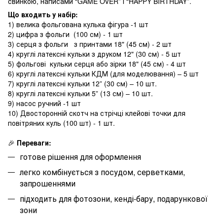
свинкою, написами “GAME OVER” і “HAPPY BIRTHDAY”.
Що входить у набір:
1) велика фольгована кулька фігура -1 шт
2) цифра з фольги (100 см) - 1 шт
3) серця з фольги з принтами 18" (45 см) - 2 шт
4) круглі латексні кульки з друком 12" (30 см) - 5 шт
5) фольгові кульки серця або зірки 18" (45 см) - 4 шт
6) круглі латексні кульки КДМ (для моделювання) – 5 шт
7) круглі латексні кульки 12” (30 см) – 10 шт.
8) круглі латексні кульки 5” (13 см) – 10 шт.
9) насос ручний -1 шт
10) Двосторонній скотч на стрічці клейові точки для
повітряних куль (100 шт) - 1 шт.
🎉
Переваги:
готове рішення для оформлення
легко комбінується з посудом, серветками,
запрошеннями
підходить для фотозони, кенді-бару, подарункової
зони