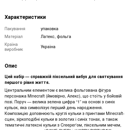
Характеристики
Пакування
упаковка
Матеріал
Латекс, фольга
Країна
Україна
виробник
Опис
Цей набір — справжній піксельний вибух для святкування
першого рівня життя.
Центральним елементом є велика фольгована фігура
персонажа Minecraft (ймовірно, Алекс), що стоїть у бойовій
позі. Поруч — велика зелена цифра “1” на основі з синіх
кульок, яка символізує перший день народження.
Композицію доповнюють круглі кульки з принтами Minecraft-
сцен, зіркоподібні кульки в золотих і синіх тонах, а також
тематичні латексні кульки з Creeper'ом, піксельним мечем,