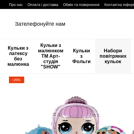
Перейти к основному контенту
Про нас
Оплата і доставка
Обмін та повернення
Контактна інфор
Зателефонуйте нам
Кульки з
Кульки з
малюнком
Кульки
Набори
латексу
ТМ Арт-
з
повітряних
без
студія
Фольги
кульок
малюнка
"SHOW"
−20%