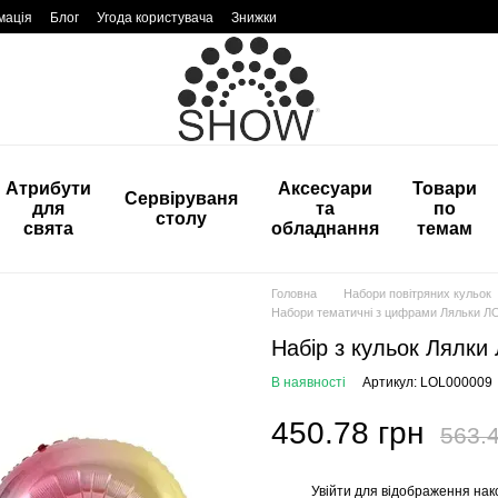
мація
Блог
Угода користувача
Знижки
Атрибути
Аксесуари
Товари
Сервіруваня
для
та
по
столу
свята
обладнання
темам
Головна
Набори повітряних кульок
Набори тематичні з цифрами Ляльки Л
Набір з кульок Лялки 
В наявності
Артикул: LOL000009
450.78 грн
563.4
Увійти
для відображення нак
%