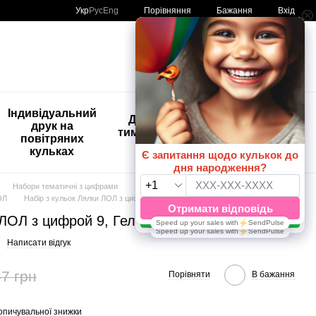
Порівняння
Укр
Рус
Eng
Бажання
Вхід
Мій кошик
🚨🚨🚨
Індивідуальний
Дитяче
Розпродаж
друк на
тимчасове
Кульки з
повітряних
тату
друком😀
кульках
🎈
Набори тематичні з цифрами
ОЛ
Набір з кульок Лялки ЛОЛ з цифрой 9, Гелій або повітря
ЛОЛ з цифрой 9, Гелій або повітря
Написати відгук
7 грн
Порівняти
В бажання
опичувальної знижки