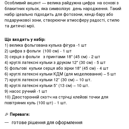
Особливий акцент — велика райдужна цифра на основі з
блакитних кульок, яка символізує день народження. Такий
набір ідеально підходить для фотозони, кенді-бару або
подарункової зони, створюючи атмосферу радості, стилю
та дитячої мрії.
Що входить у набір:
1) велика фольгована кулька фігура -1 шт
2) цифра з фольги (100 см) - 1 шт
3) серця з фольги з принтами 18" (45 см) - 2 шт
4) круглі латексні кульки з друком 12" (30 см) - 5 шт
5) фольгові кульки серця або зірки 18" (45 см) - 4 шт
6) круглі латексні кульки КДМ (для моделювання) – 5 шт
7) круглі латексні кульки 12” (30 см) – 10 шт.
8) круглі латексні кульки 5” (13 см) – 10 шт.
9) насос ручний -1 шт
10) Двосторонній скотч на стрічці клейові точки для
повітряних куль (100 шт) - 1 шт.
🎉
Переваги:
готове рішення для оформлення