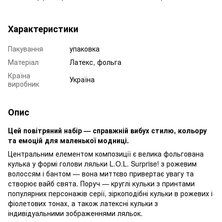
Характеристики
Пакування
упаковка
Матеріал
Латекс, фольга
Країна
Україна
виробник
Опис
Цей повітряний набір — справжній вибух стилю, кольору
та емоцій для маленької модниці.
Центральним елементом композиції є велика фольгована
кулька у формі голови ляльки L.O.L. Surprise! з рожевим
волоссям і бантом — вона миттєво привертає увагу та
створює вайб свята. Поруч — круглі кульки з принтами
популярних персонажів серії, зіркоподібні кульки в рожевих і
фіолетових тонах, а також латексні кульки з
індивідуальними зображеннями ляльок.