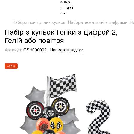
Набори повітряних кульок
Набори тематичні з цифрами
Н
Набір з кульок Гонки з цифрой 2,
Гелій або повітря
Артикул:
GSH000002
Написати відгук
−20%