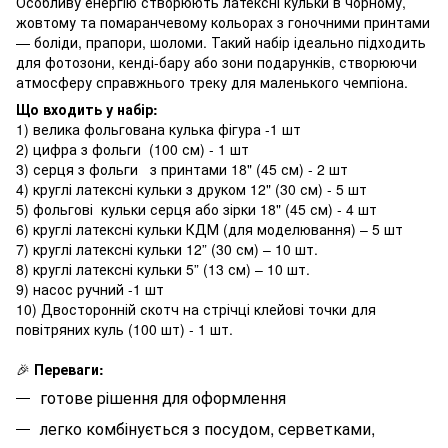
Особливу енергію створюють латексні кульки в чорному,
жовтому та помаранчевому кольорах з гоночними принтами
— боліди, прапори, шоломи. Такий набір ідеально підходить
для фотозони, кенді-бару або зони подарунків, створюючи
атмосферу справжнього треку для маленького чемпіона.
Що входить у набір:
1) велика фольгована кулька фігура -1 шт
2) цифра з фольги (100 см) - 1 шт
3) серця з фольги з принтами 18" (45 см) - 2 шт
4) круглі латексні кульки з друком 12" (30 см) - 5 шт
5) фольгові кульки серця або зірки 18" (45 см) - 4 шт
6) круглі латексні кульки КДМ (для моделювання) – 5 шт
7) круглі латексні кульки 12” (30 см) – 10 шт.
8) круглі латексні кульки 5” (13 см) – 10 шт.
9) насос ручний -1 шт
10) Двосторонній скотч на стрічці клейові точки для
повітряних куль (100 шт) - 1 шт.
🎉
Переваги:
готове рішення для оформлення
легко комбінується з посудом, серветками,