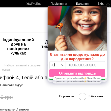
Порівняння
Укр
Рус
Eng
Бажання
Вхід
Мій кошик
🚨🚨🚨
Індивідуальний
Дитяче
Розпродаж
друк на
тимчасове
Кульки з
повітряних
тату
друком😀
кульках
🎈
Набори тематичні з цифрами
Набори тематичні з цифрами Феї
 повітря
цифрой 4, Гелій або повітря
Написати відгук
6 грн
Порівняти
В бажання
опичувальної знижки