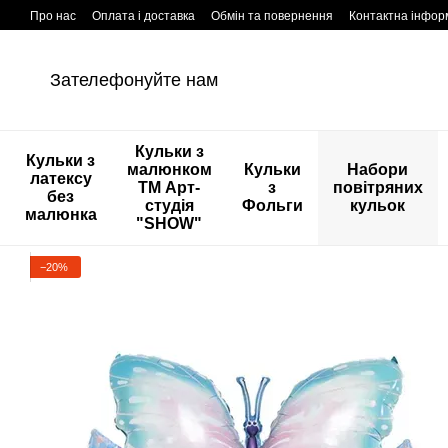
Перейти к основному контенту
Про нас
Оплата і доставка
Обмін та повернення
Контактна інфор
Зателефонуйте нам
Кульки з
Кульки з
малюнком
Кульки
Набори
латексу
ТМ Арт-
з
повітряних
без
студія
Фольги
кульок
малюнка
"SHOW"
−20%