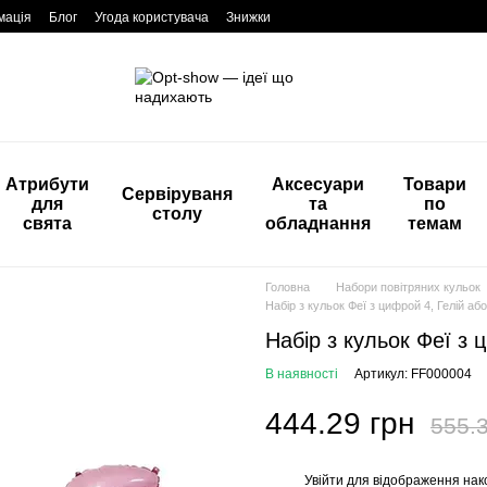
мація
Блог
Угода користувача
Знижки
Атрибути
Аксесуари
Товари
Сервіруваня
для
та
по
столу
свята
обладнання
темам
Головна
Набори повітряних кульок
Набір з кульок Феї з цифрой 4, Гелій або
Набір з кульок Феї з 
В наявності
Артикул: FF000004
444.29 грн
555.3
Увійти
для відображення нак
%