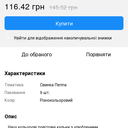
116.42 грн
145.52 грн
Купити
Увійти
для відображення накопичувальної знижки
%
До обраного
Порівняти
Характеристики
Тематика
Свинка Пеппа
Паковання
9 шт.
Колір
Різнокольоровий
Опис
Наші кольорові повітряні кульки з улюбленими