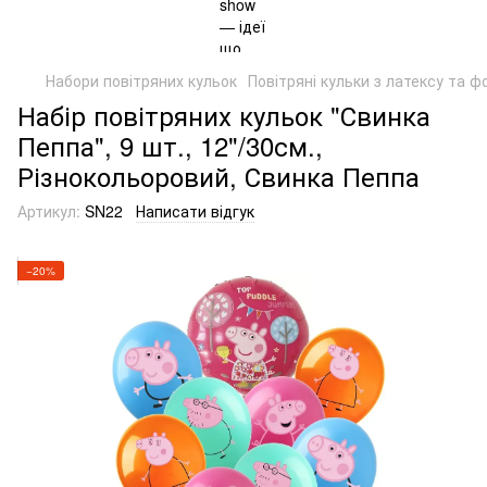
Набори повітряних кульок
Повітряні кульки з латексу та ф
Набір повітряних кульок "Свинка
Пеппа", 9 шт., 12"/30см.,
Різнокольоровий, Свинка Пеппа
Артикул:
SN22
Написати відгук
−20%