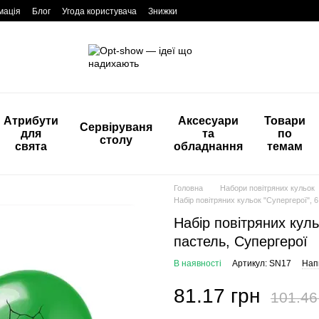
мація
Блог
Угода користувача
Знижки
Атрибути
Аксесуари
Товари
Сервіруваня
для
та
по
столу
свята
обладнання
темам
Головна
Набори повітряних кульок
Набір повітряних кульок "Супергерої", 6
Набір повітряних кульо
пастель, Супергерої
В наявності
Артикул: SN17
Напи
81.17 грн
101.46