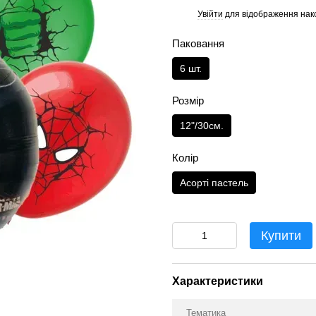
Увійти
для відображення нак
%
Паковання
6 шт.
Розмір
12"/30см.
Колір
Асорті пастель
Купити
Характеристики
Тематика