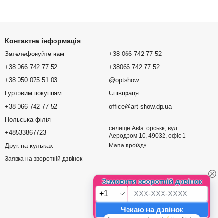
Контактна інформація
Зателефонуйте нам
+38 066 742 77 52
+38 066 742 77 52
+38066 742 77 52
+38 050 075 51 03
@optshow
Гуртовим покупцям
Співпраця
+38 066 742 77 52
office@art-show.dp.ua
Польська філія
селище Авіаторське, вул.
+48533867723
Аеродром 10, 49032, офіс 1
Друк на кульках
Мапа проїзду
Заявка на зворотній дзвінок