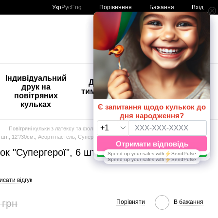
Порівняння
Укр
Рус
Eng
Бажання
Вхід
Мій кошик
🚨🚨🚨
Індивідуальний
Дитяче
Розпродаж
друк на
тимчасове
Кульки з
повітряних
тату
друком😀
кульках
🎈
Повітряні кульки з латексу та фольги
 шт., 12"/30см., Асорті пастель, Супергерої
к "Супергерої", 6 шт., 12"/30см., Асорті
сати відгук
 грн
Порівняти
В бажання