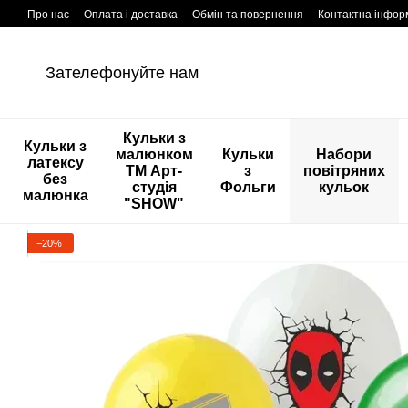
Перейти к основному контенту
Про нас
Оплата і доставка
Обмін та повернення
Контактна інфор
Зателефонуйте нам
Кульки з
Кульки з
малюнком
Кульки
Набори
латексу
ТМ Арт-
з
повітряних
без
студія
Фольги
кульок
малюнка
"SHOW"
−20%