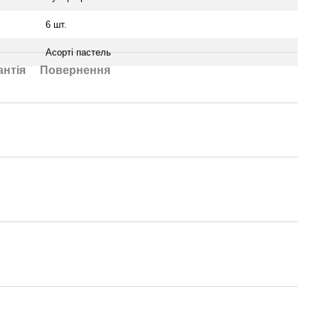
6 шт.
Асорті пастель
антія
Повернення