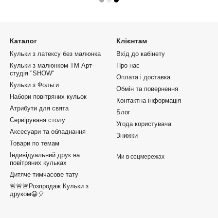
Каталог
Клієнтам
Кульки з латексу без малюнка
Вхід до кабінету
Кульки з малюнком ТМ Арт-
Про нас
студія "SHOW"
Оплата і доставка
Кульки з Фольги
Обмін та повернення
Набори повітряних кульок
Контактна інформація
Атрибути для свята
Блог
Сервіруваня столу
Угода користувача
Аксесуари та обладнання
Знижки
Товари по темам
Індивідуальний друк на
Ми в соцмережах
повітряних кульках
Дитяче тимчасове тату
🚨🚨🚨Розпродаж Кульки з
друком😀🎈