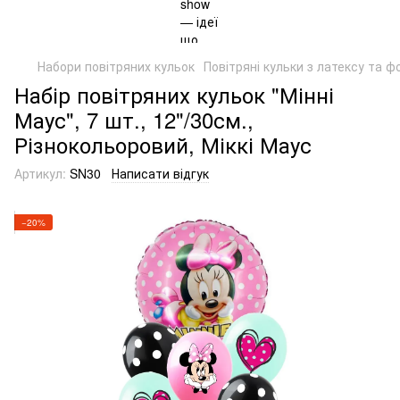
Набори повітряних кульок
Повітряні кульки з латексу та ф
Набір повітряних кульок "Мінні
Маус", 7 шт., 12"/30см.,
Різнокольоровий, Міккі Маус
Артикул:
SN30
Написати відгук
−20%