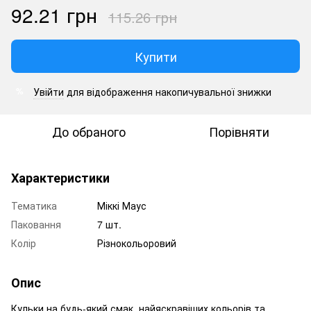
92.21 грн
115.26 грн
Купити
Увійти
для відображення накопичувальної знижки
%
До обраного
Порівняти
Характеристики
Тематика
Міккі Маус
Паковання
7 шт.
Колір
Різнокольоровий
Опис
Кульки на будь-який смак, найяскравіших кольорів та